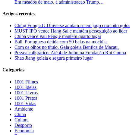
Em meados de maio, a administracao Trump…
Artigos recentes
Ching Fung e G.Universe anulam-se em jogo com oito golos
MUST IPO vence Hang Sai e mantém perseguição ao líder
Chiba vence Pau Peng e mantém quarto lugar
Bali. Portuguesa detida com 50 balas na mochila
Com os olhos no título. Gala goleia Benfica de Macau.
Pessoa caligráfico. Até 4 de Julho na Fundação Rui Cunha
Shao Jiang goleia e segura primeiro lugar
Categorias
1001 Filmes
1001 Ideias
1001 Livros
1001 Pratos
1001 Vidas
Ambiente
China
Cultura
Desporto
Economia