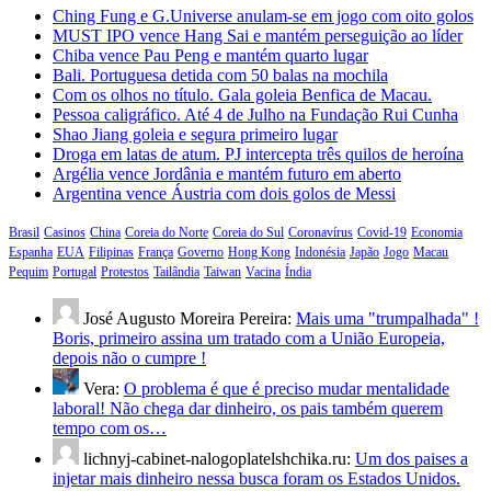
Ching Fung e G.Universe anulam-se em jogo com oito golos
MUST IPO vence Hang Sai e mantém perseguição ao líder
Chiba vence Pau Peng e mantém quarto lugar
Bali. Portuguesa detida com 50 balas na mochila
Com os olhos no título. Gala goleia Benfica de Macau.
Pessoa caligráfico. Até 4 de Julho na Fundação Rui Cunha
Shao Jiang goleia e segura primeiro lugar
Droga em latas de atum. PJ intercepta três quilos de heroína
Argélia vence Jordânia e mantém futuro em aberto
Argentina vence Áustria com dois golos de Messi
Brasil
Casinos
China
Coreia do Norte
Coreia do Sul
Coronavírus
Covid-19
Economia
Espanha
EUA
Filipinas
França
Governo
Hong Kong
Indonésia
Japão
Jogo
Macau
Pequim
Portugal
Protestos
Tailândia
Taiwan
Vacina
Índia
José Augusto Moreira Pereira:
Mais uma "trumpalhada" !
Boris, primeiro assina um tratado com a União Europeia,
depois não o cumpre !
Vera:
O problema é que é preciso mudar mentalidade
laboral! Não chega dar dinheiro, os pais também querem
tempo com os…
lichnyj-cabinet-nalogoplatelshchika.ru:
Um dos paises a
injetar mais dinheiro nessa busca foram os Estados Unidos.