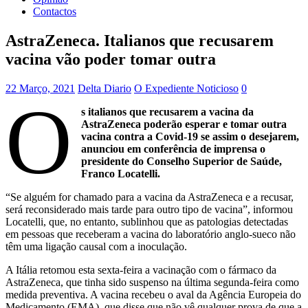
Contactos
AstraZeneca. Italianos que recusarem
vacina vão poder tomar outra
22 Março, 2021
Delta Diario
O Expediente Noticioso
0
O
s italianos que recusarem a vacina da
AstraZeneca poderão esperar e tomar outra
vacina contra a Covid-19 se assim o desejarem,
anunciou em conferência de imprensa o
presidente do Conselho Superior de Saúde,
Franco Locatelli.
“Se alguém for chamado para a vacina da AstraZeneca e a recusar,
será reconsiderado mais tarde para outro tipo de vacina”, informou
Locatelli, que, no entanto, sublinhou que as patologias detectadas
em pessoas que receberam a vacina do laboratório anglo-sueco não
têm uma ligação causal com a inoculação.
A Itália retomou esta sexta-feira a vacinação com o fármaco da
AstraZeneca, que tinha sido suspenso na última segunda-feira como
medida preventiva. A vacina recebeu o aval da Agência Europeia do
Medicamento (EMA), que disse que não vê qualquer prova de que a