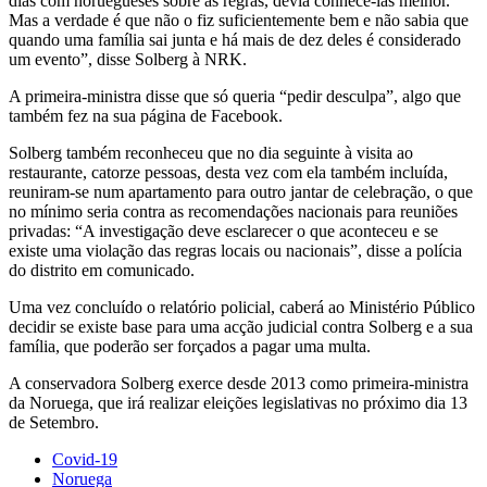
dias com noruegueses sobre as regras, devia conhecê-las melhor.
Mas a verdade é que não o fiz suficientemente bem e não sabia que
quando uma família sai junta e há mais de dez deles é considerado
um evento”, disse Solberg à NRK.
A primeira-ministra disse que só queria “pedir desculpa”, algo que
também fez na sua página de Facebook.
Solberg também reconheceu que no dia seguinte à visita ao
restaurante, catorze pessoas, desta vez com ela também incluída,
reuniram-se num apartamento para outro jantar de celebração, o que
no mínimo seria contra as recomendações nacionais para reuniões
privadas: “A investigação deve esclarecer o que aconteceu e se
existe uma violação das regras locais ou nacionais”, disse a polícia
do distrito em comunicado.
Uma vez concluído o relatório policial, caberá ao Ministério Público
decidir se existe base para uma acção judicial contra Solberg e a sua
família, que poderão ser forçados a pagar uma multa.
A conservadora Solberg exerce desde 2013 como primeira-ministra
da Noruega, que irá realizar eleições legislativas no próximo dia 13
de Setembro.
Covid-19
Noruega