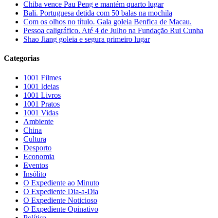
Chiba vence Pau Peng e mantém quarto lugar
Bali. Portuguesa detida com 50 balas na mochila
Com os olhos no título. Gala goleia Benfica de Macau.
Pessoa caligráfico. Até 4 de Julho na Fundação Rui Cunha
Shao Jiang goleia e segura primeiro lugar
Categorias
1001 Filmes
1001 Ideias
1001 Livros
1001 Pratos
1001 Vidas
Ambiente
China
Cultura
Desporto
Economia
Eventos
Insólito
O Expediente ao Minuto
O Expediente Dia-a-Dia
O Expediente Noticioso
O Expediente Opinativo
Política