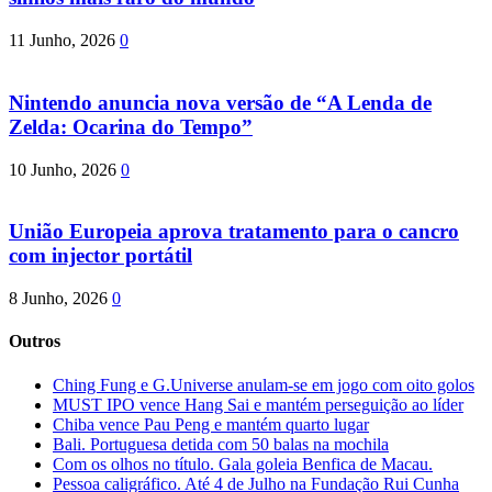
11 Junho, 2026
0
Nintendo anuncia nova versão de “A Lenda de
Zelda: Ocarina do Tempo”
10 Junho, 2026
0
União Europeia aprova tratamento para o cancro
com injector portátil
8 Junho, 2026
0
Outros
Ching Fung e G.Universe anulam-se em jogo com oito golos
MUST IPO vence Hang Sai e mantém perseguição ao líder
Chiba vence Pau Peng e mantém quarto lugar
Bali. Portuguesa detida com 50 balas na mochila
Com os olhos no título. Gala goleia Benfica de Macau.
Pessoa caligráfico. Até 4 de Julho na Fundação Rui Cunha