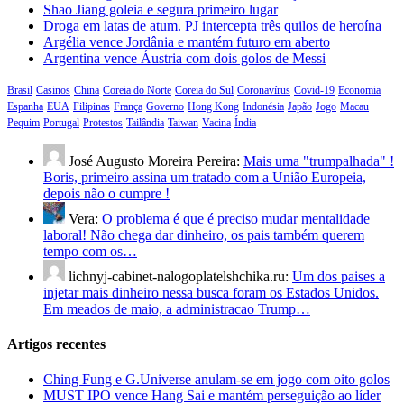
Shao Jiang goleia e segura primeiro lugar
Droga em latas de atum. PJ intercepta três quilos de heroína
Argélia vence Jordânia e mantém futuro em aberto
Argentina vence Áustria com dois golos de Messi
Brasil
Casinos
China
Coreia do Norte
Coreia do Sul
Coronavírus
Covid-19
Economia
Espanha
EUA
Filipinas
França
Governo
Hong Kong
Indonésia
Japão
Jogo
Macau
Pequim
Portugal
Protestos
Tailândia
Taiwan
Vacina
Índia
José Augusto Moreira Pereira:
Mais uma "trumpalhada" !
Boris, primeiro assina um tratado com a União Europeia,
depois não o cumpre !
Vera:
O problema é que é preciso mudar mentalidade
laboral! Não chega dar dinheiro, os pais também querem
tempo com os…
lichnyj-cabinet-nalogoplatelshchika.ru:
Um dos paises a
injetar mais dinheiro nessa busca foram os Estados Unidos.
Em meados de maio, a administracao Trump…
Artigos recentes
Ching Fung e G.Universe anulam-se em jogo com oito golos
MUST IPO vence Hang Sai e mantém perseguição ao líder