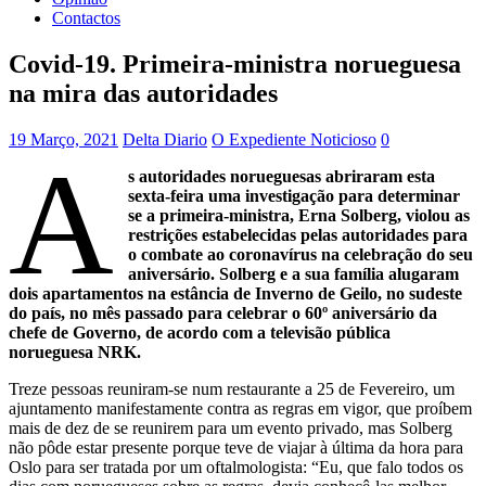
Contactos
Covid-19. Primeira-ministra norueguesa
na mira das autoridades
19 Março, 2021
Delta Diario
O Expediente Noticioso
0
A
s autoridades norueguesas abriraram esta
sexta-feira uma investigação para determinar
se a primeira-ministra, Erna Solberg, violou as
restrições estabelecidas pelas autoridades para
o combate ao coronavírus na celebração do seu
aniversário. Solberg e a sua família alugaram
dois apartamentos na estância de Inverno de Geilo, no sudeste
do país, no mês passado para celebrar o 60º aniversário da
chefe de Governo, de acordo com a televisão pública
norueguesa NRK.
Treze pessoas reuniram-se num restaurante a 25 de Fevereiro, um
ajuntamento manifestamente contra as regras em vigor, que proíbem
mais de dez de se reunirem para um evento privado, mas Solberg
não pôde estar presente porque teve de viajar à última da hora para
Oslo para ser tratada por um oftalmologista: “Eu, que falo todos os