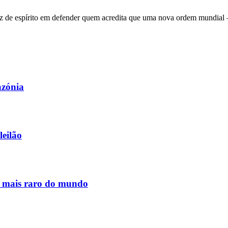
 de espírito em defender quem acredita que uma nova ordem mundial – q
azónia
leilão
s mais raro do mundo