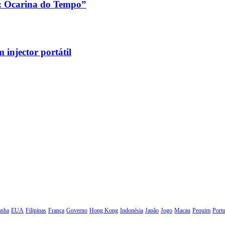
a: Ocarina do Tempo”
injector portátil
anha
EUA
Filipinas
França
Governo
Hong Kong
Indonésia
Japão
Jogo
Macau
Pequim
Portu