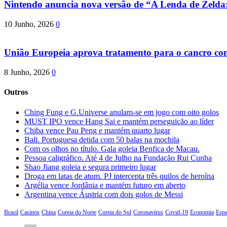
Nintendo anuncia nova versão de “A Lenda de Zeld
10 Junho, 2026
0
União Europeia aprova tratamento para o cancro com 
8 Junho, 2026
0
Outros
Ching Fung e G.Universe anulam-se em jogo com oito golos
MUST IPO vence Hang Sai e mantém perseguição ao líder
Chiba vence Pau Peng e mantém quarto lugar
Bali. Portuguesa detida com 50 balas na mochila
Com os olhos no título. Gala goleia Benfica de Macau.
Pessoa caligráfico. Até 4 de Julho na Fundação Rui Cunha
Shao Jiang goleia e segura primeiro lugar
Droga em latas de atum. PJ intercepta três quilos de heroína
Argélia vence Jordânia e mantém futuro em aberto
Argentina vence Áustria com dois golos de Messi
Brasil
Casinos
China
Coreia do Norte
Coreia do Sul
Coronavírus
Covid-19
Economia
Esp