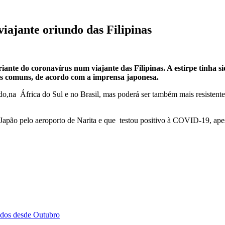
iajante oriundo das Filipinas
ante do coronavírus num viajante das Filipinas. A estirpe tinha 
ais comuns, de acordo com a imprensa japonesa.
ido,na África do Sul e no Brasil, mas poderá ser também mais resistent
apão pelo aeroporto de Narita e que testou positivo à COVID-19, apes
ados desde Outubro