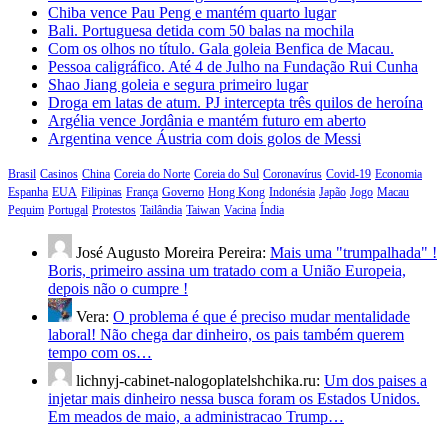
Chiba vence Pau Peng e mantém quarto lugar
Bali. Portuguesa detida com 50 balas na mochila
Com os olhos no título. Gala goleia Benfica de Macau.
Pessoa caligráfico. Até 4 de Julho na Fundação Rui Cunha
Shao Jiang goleia e segura primeiro lugar
Droga em latas de atum. PJ intercepta três quilos de heroína
Argélia vence Jordânia e mantém futuro em aberto
Argentina vence Áustria com dois golos de Messi
Brasil
Casinos
China
Coreia do Norte
Coreia do Sul
Coronavírus
Covid-19
Economia
Espanha
EUA
Filipinas
França
Governo
Hong Kong
Indonésia
Japão
Jogo
Macau
Pequim
Portugal
Protestos
Tailândia
Taiwan
Vacina
Índia
José Augusto Moreira Pereira:
Mais uma "trumpalhada" !
Boris, primeiro assina um tratado com a União Europeia,
depois não o cumpre !
Vera:
O problema é que é preciso mudar mentalidade
laboral! Não chega dar dinheiro, os pais também querem
tempo com os…
lichnyj-cabinet-nalogoplatelshchika.ru:
Um dos paises a
injetar mais dinheiro nessa busca foram os Estados Unidos.
Em meados de maio, a administracao Trump…