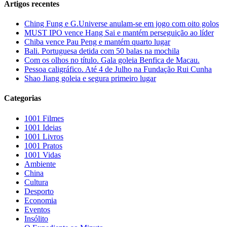
Artigos recentes
Ching Fung e G.Universe anulam-se em jogo com oito golos
MUST IPO vence Hang Sai e mantém perseguição ao líder
Chiba vence Pau Peng e mantém quarto lugar
Bali. Portuguesa detida com 50 balas na mochila
Com os olhos no título. Gala goleia Benfica de Macau.
Pessoa caligráfico. Até 4 de Julho na Fundação Rui Cunha
Shao Jiang goleia e segura primeiro lugar
Categorias
1001 Filmes
1001 Ideias
1001 Livros
1001 Pratos
1001 Vidas
Ambiente
China
Cultura
Desporto
Economia
Eventos
Insólito