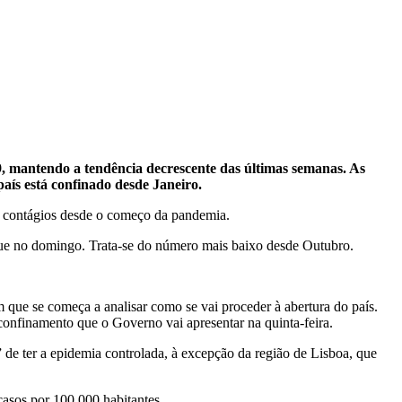
9, mantendo a tendência decrescente das últimas semanas. As
aís está confinado desde Janeiro.
9 contágios desde o começo da pandemia.
 que no domingo. Trata-se do número mais baixo desde Outubro.
que se começa a analisar como se vai proceder à abertura do país.
sconfinamento que o Governo vai apresentar na quinta-feira.
 de ter a epidemia controlada, à excepção da região de Lisboa, que
casos por 100.000 habitantes.