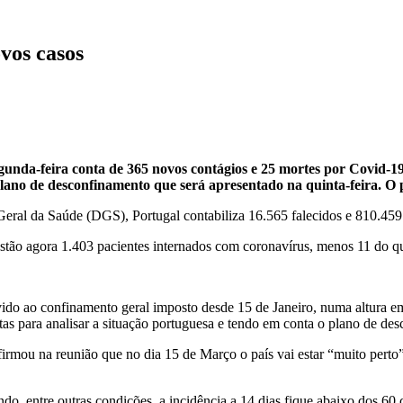
vos casos
gunda-feira conta de 365 novos contágios e 25 mortes por Covid-1
ano de desconfinamento que será apresentado na quinta-feira. O p
Geral da Saúde (DGS), Portugal contabiliza 16.565 falecidos e 810.45
 estão agora 1.403 pacientes internados com coronavírus, menos 11 do
do ao confinamento geral imposto desde 15 de Janeiro, numa altura em 
tas para analisar a situação portuguesa e tendo em conta o plano de de
irmou na reunião que no dia 15 de Março o país vai estar “muito perto”
, entre outras condições, a incidência a 14 dias fique abaixo dos 60 