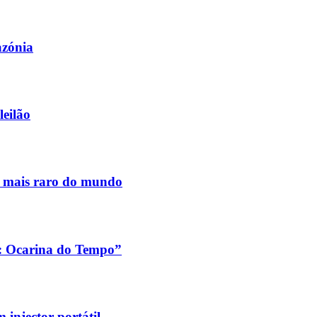
azónia
leilão
s mais raro do mundo
a: Ocarina do Tempo”
injector portátil