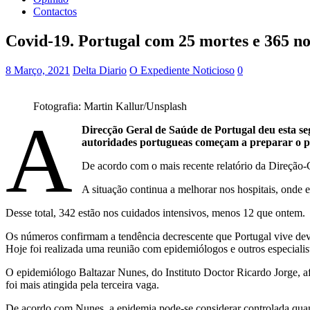
Contactos
Covid-19. Portugal com 25 mortes e 365 no
8 Março, 2021
Delta Diario
O Expediente Noticioso
0
Fotografia: Martin Kallur/Unsplash
A
Direcção Geral de Saúde de Portugal deu esta se
autoridades portugueas começam a preparar o pl
De acordo com o mais recente relatório da Direção-
A situação continua a melhorar nos hospitais, onde
Desse total, 342 estão nos cuidados intensivos, menos 12 que ontem.
Os números confirmam a tendência decrescente que Portugal vive devi
Hoje foi realizada uma reunião com epidemiólogos e outros especialis
O epidemiólogo Baltazar Nunes, do Instituto Doctor Ricardo Jorge, af
foi mais atingida pela terceira vaga.
De acordo com Nunes, a epidemia pode-se considerar controlada quando