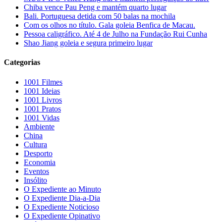
Chiba vence Pau Peng e mantém quarto lugar
Bali. Portuguesa detida com 50 balas na mochila
Com os olhos no título. Gala goleia Benfica de Macau.
Pessoa caligráfico. Até 4 de Julho na Fundação Rui Cunha
Shao Jiang goleia e segura primeiro lugar
Categorias
1001 Filmes
1001 Ideias
1001 Livros
1001 Pratos
1001 Vidas
Ambiente
China
Cultura
Desporto
Economia
Eventos
Insólito
O Expediente ao Minuto
O Expediente Dia-a-Dia
O Expediente Noticioso
O Expediente Opinativo