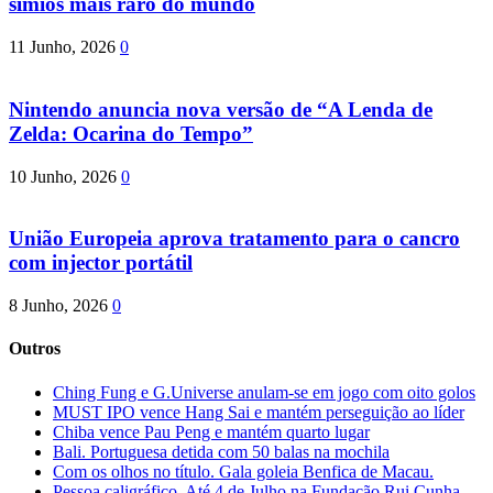
símios mais raro do mundo
11 Junho, 2026
0
Nintendo anuncia nova versão de “A Lenda de
Zelda: Ocarina do Tempo”
10 Junho, 2026
0
União Europeia aprova tratamento para o cancro
com injector portátil
8 Junho, 2026
0
Outros
Ching Fung e G.Universe anulam-se em jogo com oito golos
MUST IPO vence Hang Sai e mantém perseguição ao líder
Chiba vence Pau Peng e mantém quarto lugar
Bali. Portuguesa detida com 50 balas na mochila
Com os olhos no título. Gala goleia Benfica de Macau.
Pessoa caligráfico. Até 4 de Julho na Fundação Rui Cunha