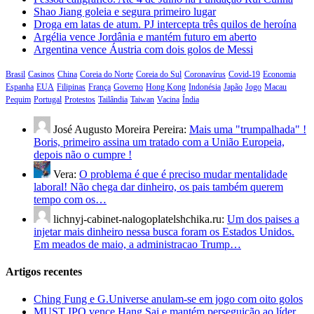
Shao Jiang goleia e segura primeiro lugar
Droga em latas de atum. PJ intercepta três quilos de heroína
Argélia vence Jordânia e mantém futuro em aberto
Argentina vence Áustria com dois golos de Messi
Brasil
Casinos
China
Coreia do Norte
Coreia do Sul
Coronavírus
Covid-19
Economia
Espanha
EUA
Filipinas
França
Governo
Hong Kong
Indonésia
Japão
Jogo
Macau
Pequim
Portugal
Protestos
Tailândia
Taiwan
Vacina
Índia
José Augusto Moreira Pereira:
Mais uma "trumpalhada" !
Boris, primeiro assina um tratado com a União Europeia,
depois não o cumpre !
Vera:
O problema é que é preciso mudar mentalidade
laboral! Não chega dar dinheiro, os pais também querem
tempo com os…
lichnyj-cabinet-nalogoplatelshchika.ru:
Um dos paises a
injetar mais dinheiro nessa busca foram os Estados Unidos.
Em meados de maio, a administracao Trump…
Artigos recentes
Ching Fung e G.Universe anulam-se em jogo com oito golos
MUST IPO vence Hang Sai e mantém perseguição ao líder