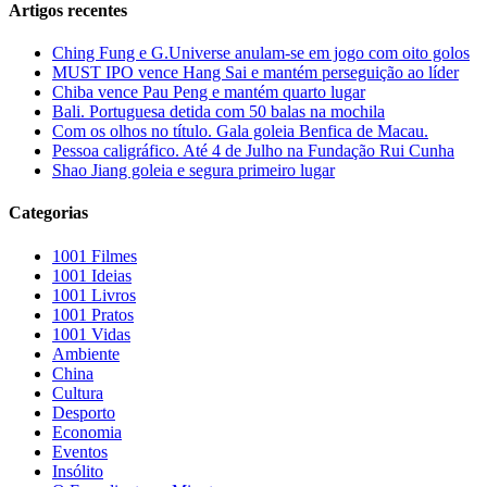
Artigos recentes
Ching Fung e G.Universe anulam-se em jogo com oito golos
MUST IPO vence Hang Sai e mantém perseguição ao líder
Chiba vence Pau Peng e mantém quarto lugar
Bali. Portuguesa detida com 50 balas na mochila
Com os olhos no título. Gala goleia Benfica de Macau.
Pessoa caligráfico. Até 4 de Julho na Fundação Rui Cunha
Shao Jiang goleia e segura primeiro lugar
Categorias
1001 Filmes
1001 Ideias
1001 Livros
1001 Pratos
1001 Vidas
Ambiente
China
Cultura
Desporto
Economia
Eventos
Insólito