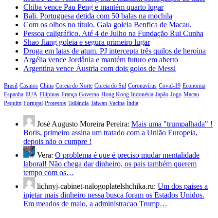
Chiba vence Pau Peng e mantém quarto lugar
Bali. Portuguesa detida com 50 balas na mochila
Com os olhos no título. Gala goleia Benfica de Macau.
Pessoa caligráfico. Até 4 de Julho na Fundação Rui Cunha
Shao Jiang goleia e segura primeiro lugar
Droga em latas de atum. PJ intercepta três quilos de heroína
Argélia vence Jordânia e mantém futuro em aberto
Argentina vence Áustria com dois golos de Messi
Brasil
Casinos
China
Coreia do Norte
Coreia do Sul
Coronavírus
Covid-19
Economia
Espanha
EUA
Filipinas
França
Governo
Hong Kong
Indonésia
Japão
Jogo
Macau
Pequim
Portugal
Protestos
Tailândia
Taiwan
Vacina
Índia
José Augusto Moreira Pereira:
Mais uma "trumpalhada" !
Boris, primeiro assina um tratado com a União Europeia,
depois não o cumpre !
Vera:
O problema é que é preciso mudar mentalidade
laboral! Não chega dar dinheiro, os pais também querem
tempo com os…
lichnyj-cabinet-nalogoplatelshchika.ru:
Um dos paises a
injetar mais dinheiro nessa busca foram os Estados Unidos.
Em meados de maio, a administracao Trump…