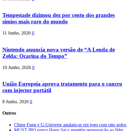
Tempestade dizimou dez por cento dos grandes
símios mais raro do mundo
11 Junho, 2026
0
Nintendo anuncia nova versão de “A Lenda de
Zelda: Ocarina do Tempo”
10 Junho, 2026
0
União Europeia aprova tratamento para o cancro
com injector portátil
8 Junho, 2026
0
Outros
Ching Fung e G.Universe anulam-se em jogo com oito golos
MUST IPO vence Hang Sai e mantém perseguição ao líder