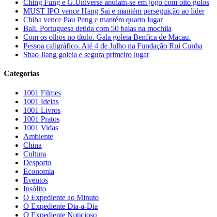
Ching Fung e G.Universe anulam-se em jogo com oito golos
MUST IPO vence Hang Sai e mantém perseguição ao líder
Chiba vence Pau Peng e mantém quarto lugar
Bali. Portuguesa detida com 50 balas na mochila
Com os olhos no título. Gala goleia Benfica de Macau.
Pessoa caligráfico. Até 4 de Julho na Fundação Rui Cunha
Shao Jiang goleia e segura primeiro lugar
Categorias
1001 Filmes
1001 Ideias
1001 Livros
1001 Pratos
1001 Vidas
Ambiente
China
Cultura
Desporto
Economia
Eventos
Insólito
O Expediente ao Minuto
O Expediente Dia-a-Dia
O Expediente Noticioso