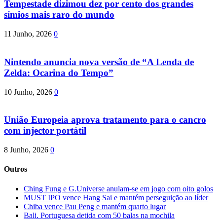
Tempestade dizimou dez por cento dos grandes
símios mais raro do mundo
11 Junho, 2026
0
Nintendo anuncia nova versão de “A Lenda de
Zelda: Ocarina do Tempo”
10 Junho, 2026
0
União Europeia aprova tratamento para o cancro
com injector portátil
8 Junho, 2026
0
Outros
Ching Fung e G.Universe anulam-se em jogo com oito golos
MUST IPO vence Hang Sai e mantém perseguição ao líder
Chiba vence Pau Peng e mantém quarto lugar
Bali. Portuguesa detida com 50 balas na mochila