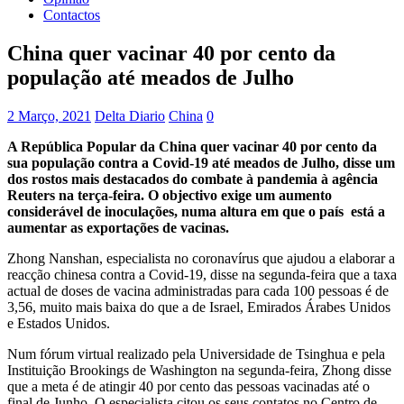
Contactos
China quer vacinar 40 por cento da
população até meados de Julho
2 Março, 2021
Delta Diario
China
0
A República Popular da China quer vacinar 40 por cento da
sua população contra a Covid-19 até meados de Julho, disse um
dos rostos mais destacados do combate à pandemia à agência
Reuters na terça-feira. O objectivo exige um aumento
considerável de inoculações, numa altura em que o país está a
aumentar as exportações de vacinas.
Zhong Nanshan, especialista no coronavírus que ajudou a elaborar a
reacção chinesa contra a Covid-19, disse na segunda-feira que a taxa
actual de doses de vacina administradas para cada 100 pessoas é de
3,56, muito mais baixa do que a de Israel, Emirados Árabes Unidos
e Estados Unidos.
Num fórum virtual realizado pela Universidade de Tsinghua e pela
Instituição Brookings de Washington na segunda-feira, Zhong disse
que a meta é de atingir 40 por cento das pessoas vacinadas até o
final de Junho. O especialista citou os seus contatos no Centro de