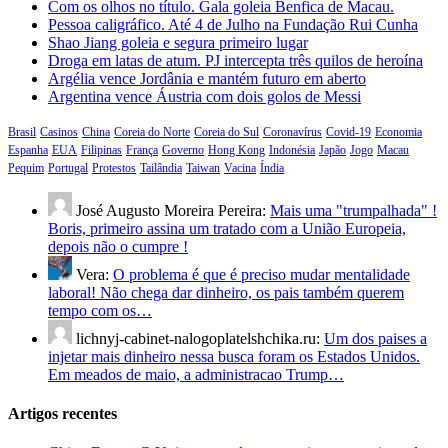
Com os olhos no título. Gala goleia Benfica de Macau.
Pessoa caligráfico. Até 4 de Julho na Fundação Rui Cunha
Shao Jiang goleia e segura primeiro lugar
Droga em latas de atum. PJ intercepta três quilos de heroína
Argélia vence Jordânia e mantém futuro em aberto
Argentina vence Áustria com dois golos de Messi
Brasil
Casinos
China
Coreia do Norte
Coreia do Sul
Coronavírus
Covid-19
Economia
Espanha
EUA
Filipinas
França
Governo
Hong Kong
Indonésia
Japão
Jogo
Macau
Pequim
Portugal
Protestos
Tailândia
Taiwan
Vacina
Índia
José Augusto Moreira Pereira:
Mais uma "trumpalhada" !
Boris, primeiro assina um tratado com a União Europeia,
depois não o cumpre !
Vera:
O problema é que é preciso mudar mentalidade
laboral! Não chega dar dinheiro, os pais também querem
tempo com os…
lichnyj-cabinet-nalogoplatelshchika.ru:
Um dos paises a
injetar mais dinheiro nessa busca foram os Estados Unidos.
Em meados de maio, a administracao Trump…
Artigos recentes