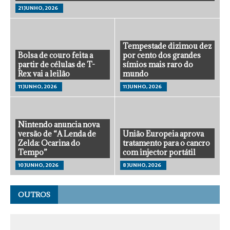
21 JUNHO, 2026
Tempestade dizimou dez
Bolsa de couro feita a
por cento dos grandes
partir de células de T-
símios mais raro do
Rex vai a leilão
mundo
11 JUNHO, 2026
11 JUNHO, 2026
Nintendo anuncia nova
versão de “A Lenda de
União Europeia aprova
Zelda: Ocarina do
tratamento para o cancro
Tempo”
com injector portátil
10 JUNHO, 2026
8 JUNHO, 2026
OUTROS