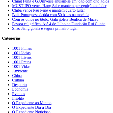
Ching Fung e G.Universe anulam-se em jogo com oito golos
MUST IPO vence Hang Sai e mantém perseguição ao líder
Chiba vence Pau Peng e mantém quarto lugar
Bali. Portuguesa detida com 50 balas na mochila
Com os olhos no título. Gala goleia Benfica de Macau.
Pessoa caligráfico. Até 4 de Julho na Fundação Rui Cunha
Shao Jiang goleia e segura primeiro lugar
Categorias
1001 Filmes
1001 Ideias
1001 Livros
1001 Pratos
1001 Vidas
Ambiente
China
Cultura
Desporto
Economia
Eventos
Insólito
O Expediente ao Minuto
O Expediente Dia-a-Dia
O Expediente Noticioso