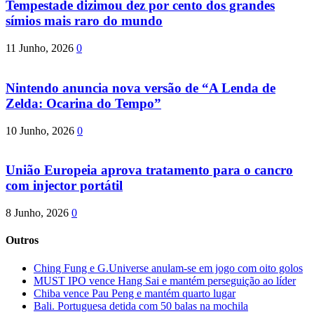
Tempestade dizimou dez por cento dos grandes
símios mais raro do mundo
11 Junho, 2026
0
Nintendo anuncia nova versão de “A Lenda de
Zelda: Ocarina do Tempo”
10 Junho, 2026
0
União Europeia aprova tratamento para o cancro
com injector portátil
8 Junho, 2026
0
Outros
Ching Fung e G.Universe anulam-se em jogo com oito golos
MUST IPO vence Hang Sai e mantém perseguição ao líder
Chiba vence Pau Peng e mantém quarto lugar
Bali. Portuguesa detida com 50 balas na mochila