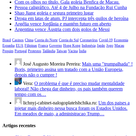
Com os olhos no título. Gala goleia Benfica de Macau.
Pessoa caligráfico. Até 4 de Julho na Fundação Rui Cunha
Shao Jiang goleia e segura primeiro lugar
Droga em latas de atum. PJ intercepta três quilos de heroína
Argélia vence Jordânia e mantém futuro em aberto
Argentina vence Áustria com dois golos de Messi
Brasil
Casinos
China
Coreia do Norte
Coreia do Sul
Coronavírus
Covid-19
Economia
Espanha
EUA
Filipinas
França
Governo
Hong Kong
Indonésia
Japão
Jogo
Macau
Pequim
Portugal
Protestos
Tailândia
Taiwan
Vacina
Índia
José Augusto Moreira Pereira:
Mais uma "trumpalhada" !
Boris, primeiro assina um tratado com a União Europeia,
depois não o cumpre !
Vera:
O problema é que é preciso mudar mentalidade
laboral! Não chega dar dinheiro, os pais também querem
tempo com os…
lichnyj-cabinet-nalogoplatelshchika.ru:
Um dos paises a
injetar mais dinheiro nessa busca foram os Estados Unidos.
Em meados de maio, a administracao Trump…
Artigos recentes