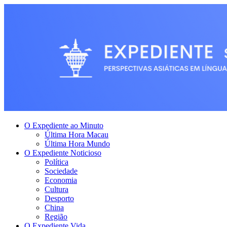
O Expediente ao Minuto
Última Hora Macau
Última Hora Mundo
O Expediente Noticioso
Política
Sociedade
Economia
Cultura
Desporto
China
Região
O Expediente Vida