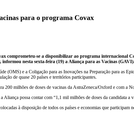
vacinas para o programa Covax
ax comprometeu-se a disponibilizar ao programa internacional Cov
, informou nesta sexta-feira (19) a Aliança para as Vacinas (GAVI)
de (OMS) e a Coligação para as Inovações na Preparação para as Epid
lação de quase 20 países e territórios participantes.
para 200 milhões de doses de vacinas da AstraZeneca/Oxford e com a 
 a Aliança possa contar com “1,1 mil milhões de doses da candidata 
m colocadas à disposição de todos os países e economias que participam