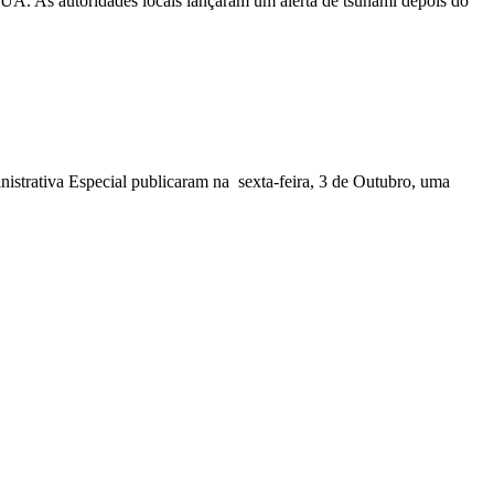
EUA. As autoridades locais lançaram um alerta de tsunami depois do
nistrativa Especial publicaram na sexta-feira, 3 de Outubro, uma