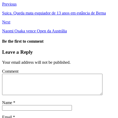
Previous
Suiça. Queda mata esquiador de 13 anos em estância de Berna
Next
Naomi Osaka vence Open da Austrália
Be the first to comment
Leave a Reply
Your email address will not be published.
Comment
Name
*
Email
*