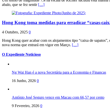
Um sismo de magnitude 7,4 na escala de Richter sacudiu esta manhã a
abalo, que se fez sentir
[…]
Hong Kong toma medidas para erradicar “casas-cai
4 Outubro, 2025
0
Hong Kong quer acabar com os alojamentos tipo “caixa de sapatos”, qu
nova norma que entrará em vigor em Março.
[…]
O Expediente Noticioso
Ng Wai Han é a nova Secretária para a Economia e Finanças
16 Junho, 2026
0
António José Seguro vence em Macau com 66,57 por cento
9 Fevereiro, 2026
0