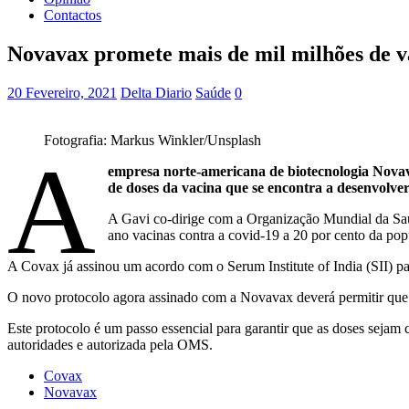
Contactos
Novavax promete mais de mil milhões de 
20 Fevereiro, 2021
Delta Diario
Saúde
0
Fotografia: Markus Winkler/Unsplash
A
empresa norte-americana de biotecnologia Novav
de doses da vacina que se encontra a desenvolver
A Gavi co-dirige com a Organização Mundial da Saú
ano vacinas contra a covid-19 a 20 por cento da popu
A Covax já assinou um acordo com o Serum Institute of India (SII) 
O novo protocolo agora assinado com a Novavax deverá permitir que
Este protocolo é um passo essencial para garantir que as doses seja
autoridades e autorizada pela OMS.
Covax
Novavax