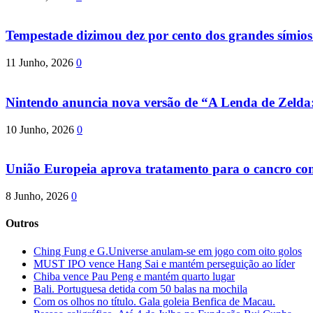
Tempestade dizimou dez por cento dos grandes símio
11 Junho, 2026
0
Nintendo anuncia nova versão de “A Lenda de Zeld
10 Junho, 2026
0
União Europeia aprova tratamento para o cancro com 
8 Junho, 2026
0
Outros
Ching Fung e G.Universe anulam-se em jogo com oito golos
MUST IPO vence Hang Sai e mantém perseguição ao líder
Chiba vence Pau Peng e mantém quarto lugar
Bali. Portuguesa detida com 50 balas na mochila
Com os olhos no título. Gala goleia Benfica de Macau.