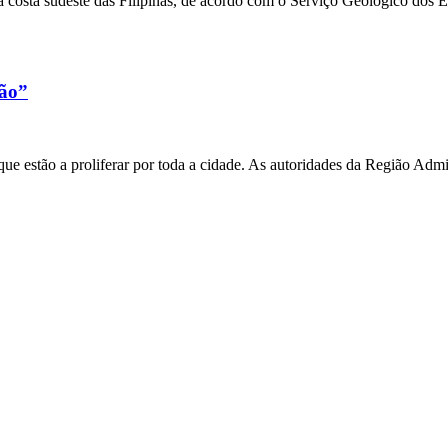
 costa sudeste das Filipinas, de acordo com o Serviço Geológico dos 
xão”
e estão a proliferar por toda a cidade. As autoridades da Região Admi