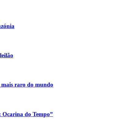
azónia
leilão
s mais raro do mundo
a: Ocarina do Tempo”