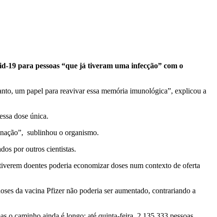
id-19 para pessoas “que já tiveram uma infecção” com o
anto, um papel para reavivar essa memória imunológica”, explicou a
essa dose única.
cinação”, sublinhou o organismo.
os por outros cientistas.
stiverem doentes poderia economizar doses num contexto de oferta
oses da vacina Pfizer não poderia ser aumentado, contrariando a
s o caminho ainda é longo: até quinta-feira, 2.135.333 pessoas