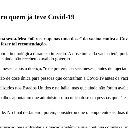
ra quem já teve Covid-19
na sexta-feira “oferecer apenas uma dose” da vacina contra a Cov
 fazer tal recomendação.
ria imunológica durante a infecção. A dose única da vacina terá, port
e ainda não recebeu o aval do governo.
eses” após a doença, “e de preferência seis meses”, antes de injectar 
ção de dose única para pessoas que contraíram a Covid-19 antes da va
lizados nos Estados Unidos e na Itália, mas que ainda não foram avaliad
trabalhos apontaram que administrar uma única dose em pessoas que já e
e. No final de Janeiro, porém, considerou que o tempo entre as duas d
cinação para enfrentar a situação epidémica que continua complexa, ma