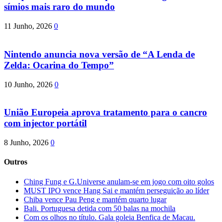
símios mais raro do mundo
11 Junho, 2026
0
Nintendo anuncia nova versão de “A Lenda de
Zelda: Ocarina do Tempo”
10 Junho, 2026
0
União Europeia aprova tratamento para o cancro
com injector portátil
8 Junho, 2026
0
Outros
Ching Fung e G.Universe anulam-se em jogo com oito golos
MUST IPO vence Hang Sai e mantém perseguição ao líder
Chiba vence Pau Peng e mantém quarto lugar
Bali. Portuguesa detida com 50 balas na mochila
Com os olhos no título. Gala goleia Benfica de Macau.