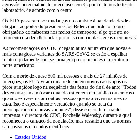
aerossóis potencialmente infecciosos em 95 por cento nos testes de
laboratório, de acordo com o centro.
Os EUA passaram por mudanças no combate à pandemia desde a
chegada ao poder do presidente Joe Biden, que ordenou o uso
obrigatório de máscaras nos meios de transporte, algo que até ao
momento era decidido pelas próprias companhias aéreas e empresas.
As recomendações do CDC chegam numa altura em que novas e
mais contagiosas variantes do SARS-CoV-2 se estão a espalhar
muito rapidamente para se tornarem predominantes em território
norte-americano.
Com a morte de quase 500 mil pessoas e mais de 27 milhões de
infecções, os EUA viram uma redução em novos casos após os
picos atingidos logo na sequência das festas do final de ano: “Todos
devem usar uma máscara quando estiverem em público ou em casa
quando estiverem com outras pessoas que não vivem na mesma
casa. Isto é especialmente verdadeiro quando se trata da
preocupação com novas variantes”, disse em conferência de
imprensa a directora do CDC, Rochelle Walensky, durante a qual
reconheceu o cansaço da população, mas ressaltou que as normas
são baseadas em dados científicos.
Estados Unidos