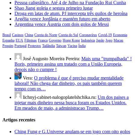
Pessoa caligráfico. Até 4 de Julho na Fundação Rui Cunha
Shao Jiang goleia e segura primeiro lugar
Droga em latas de atum. PJ intercepta três quilos de heroína
Argélia vence Jordânia e mantém futuro em aberto
Argentina vence Áustria com dois golos de Messi
Brasil
Casinos
China
Coreia do Norte
Coreia do Sul
Coronavírus
Covid-19
Economia
Espanha
EUA
Filipinas
França
Governo
Hong Kong
Indonésia
Japão
Jogo
Macau
Pequim
Portugal
Protestos
Tailândia
Taiwan
Vacina
Índia
José Augusto Moreira Pereira:
Mais uma "trumpalhada" !
Boris, primeiro assina um tratado com a União Europeia,
depois não o cumpre !
Vera:
O problema é que é preciso mudar mentalidade
laboral! Não chega dar dinheiro, os pais também querem
tempo com os…
lichnyj-cabinet-nalogoplatelshchika.ru:
Um dos paises a
injetar mais dinheiro nessa busca foram os Estados Unidos.
Em meados de maio, a administracao Trump…
Artigos recentes
Ching Fung e G.Universe anulam-se em jogo com oito golos