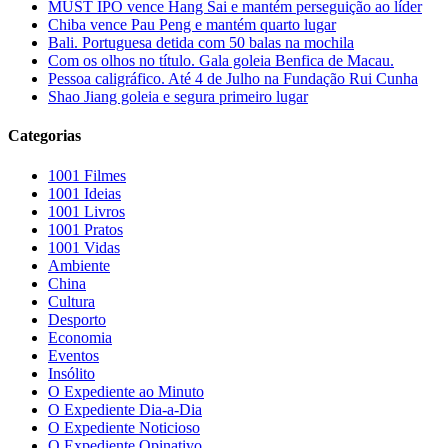
MUST IPO vence Hang Sai e mantém perseguição ao líder
Chiba vence Pau Peng e mantém quarto lugar
Bali. Portuguesa detida com 50 balas na mochila
Com os olhos no título. Gala goleia Benfica de Macau.
Pessoa caligráfico. Até 4 de Julho na Fundação Rui Cunha
Shao Jiang goleia e segura primeiro lugar
Categorias
1001 Filmes
1001 Ideias
1001 Livros
1001 Pratos
1001 Vidas
Ambiente
China
Cultura
Desporto
Economia
Eventos
Insólito
O Expediente ao Minuto
O Expediente Dia-a-Dia
O Expediente Noticioso
O Expediente Opinativo