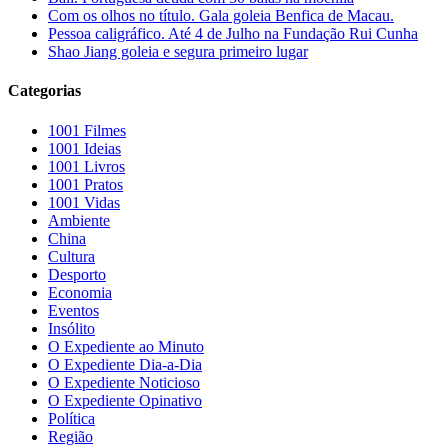
Com os olhos no título. Gala goleia Benfica de Macau.
Pessoa caligráfico. Até 4 de Julho na Fundação Rui Cunha
Shao Jiang goleia e segura primeiro lugar
Categorias
1001 Filmes
1001 Ideias
1001 Livros
1001 Pratos
1001 Vidas
Ambiente
China
Cultura
Desporto
Economia
Eventos
Insólito
O Expediente ao Minuto
O Expediente Dia-a-Dia
O Expediente Noticioso
O Expediente Opinativo
Política
Região