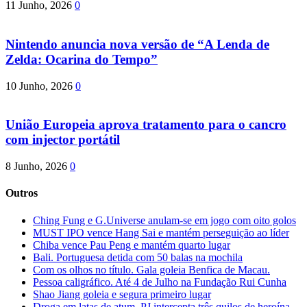
11 Junho, 2026
0
Nintendo anuncia nova versão de “A Lenda de
Zelda: Ocarina do Tempo”
10 Junho, 2026
0
União Europeia aprova tratamento para o cancro
com injector portátil
8 Junho, 2026
0
Outros
Ching Fung e G.Universe anulam-se em jogo com oito golos
MUST IPO vence Hang Sai e mantém perseguição ao líder
Chiba vence Pau Peng e mantém quarto lugar
Bali. Portuguesa detida com 50 balas na mochila
Com os olhos no título. Gala goleia Benfica de Macau.
Pessoa caligráfico. Até 4 de Julho na Fundação Rui Cunha
Shao Jiang goleia e segura primeiro lugar
Droga em latas de atum. PJ intercepta três quilos de heroína