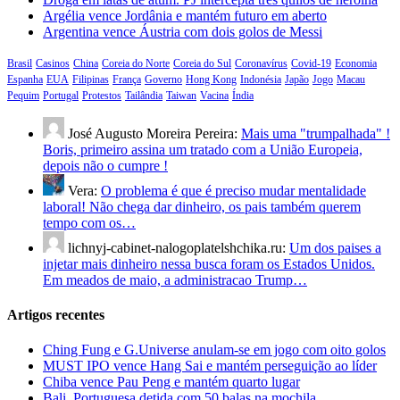
Argélia vence Jordânia e mantém futuro em aberto
Argentina vence Áustria com dois golos de Messi
Brasil
Casinos
China
Coreia do Norte
Coreia do Sul
Coronavírus
Covid-19
Economia
Espanha
EUA
Filipinas
França
Governo
Hong Kong
Indonésia
Japão
Jogo
Macau
Pequim
Portugal
Protestos
Tailândia
Taiwan
Vacina
Índia
José Augusto Moreira Pereira:
Mais uma "trumpalhada" !
Boris, primeiro assina um tratado com a União Europeia,
depois não o cumpre !
Vera:
O problema é que é preciso mudar mentalidade
laboral! Não chega dar dinheiro, os pais também querem
tempo com os…
lichnyj-cabinet-nalogoplatelshchika.ru:
Um dos paises a
injetar mais dinheiro nessa busca foram os Estados Unidos.
Em meados de maio, a administracao Trump…
Artigos recentes
Ching Fung e G.Universe anulam-se em jogo com oito golos
MUST IPO vence Hang Sai e mantém perseguição ao líder
Chiba vence Pau Peng e mantém quarto lugar
Bali. Portuguesa detida com 50 balas na mochila