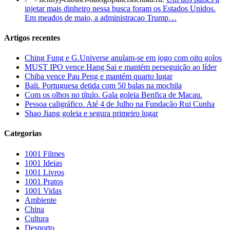
injetar mais dinheiro nessa busca foram os Estados Unidos.
Em meados de maio, a administracao Trump…
Artigos recentes
Ching Fung e G.Universe anulam-se em jogo com oito golos
MUST IPO vence Hang Sai e mantém perseguição ao líder
Chiba vence Pau Peng e mantém quarto lugar
Bali. Portuguesa detida com 50 balas na mochila
Com os olhos no título. Gala goleia Benfica de Macau.
Pessoa caligráfico. Até 4 de Julho na Fundação Rui Cunha
Shao Jiang goleia e segura primeiro lugar
Categorias
1001 Filmes
1001 Ideias
1001 Livros
1001 Pratos
1001 Vidas
Ambiente
China
Cultura
Desporto