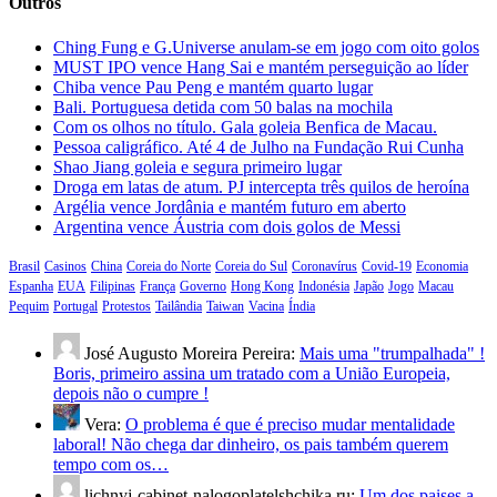
Outros
Ching Fung e G.Universe anulam-se em jogo com oito golos
MUST IPO vence Hang Sai e mantém perseguição ao líder
Chiba vence Pau Peng e mantém quarto lugar
Bali. Portuguesa detida com 50 balas na mochila
Com os olhos no título. Gala goleia Benfica de Macau.
Pessoa caligráfico. Até 4 de Julho na Fundação Rui Cunha
Shao Jiang goleia e segura primeiro lugar
Droga em latas de atum. PJ intercepta três quilos de heroína
Argélia vence Jordânia e mantém futuro em aberto
Argentina vence Áustria com dois golos de Messi
Brasil
Casinos
China
Coreia do Norte
Coreia do Sul
Coronavírus
Covid-19
Economia
Espanha
EUA
Filipinas
França
Governo
Hong Kong
Indonésia
Japão
Jogo
Macau
Pequim
Portugal
Protestos
Tailândia
Taiwan
Vacina
Índia
José Augusto Moreira Pereira:
Mais uma "trumpalhada" !
Boris, primeiro assina um tratado com a União Europeia,
depois não o cumpre !
Vera:
O problema é que é preciso mudar mentalidade
laboral! Não chega dar dinheiro, os pais também querem
tempo com os…
lichnyj-cabinet-nalogoplatelshchika.ru:
Um dos paises a