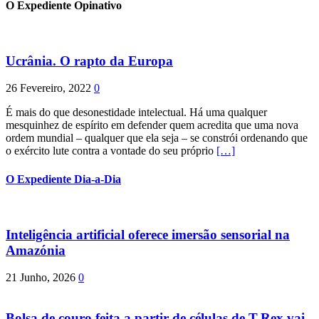
O Expediente Opinativo
Ucrânia. O rapto da Europa
26 Fevereiro, 2022
0
É mais do que desonestidade intelectual. Há uma qualquer
mesquinhez de espírito em defender quem acredita que uma nova
ordem mundial – qualquer que ela seja – se constrói ordenando que
o exército lute contra a vontade do seu próprio
[…]
O Expediente Dia-a-Dia
Inteligência artificial oferece imersão sensorial na
Amazónia
21 Junho, 2026
0
Bolsa de couro feita a partir de células de T-Rex vai