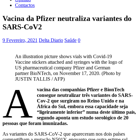
Contactos
Vacina da Pfizer neutraliza variantes do
SARS-CoV2
9 Fevereiro, 2021
Delta Diario
Saúde
0
An illustration picture shows vials with Covid-19
Vaccine stickers attached and syringes with the logo of
US pharmaceutical company Pfizer and German
partner BioNTech, on November 17, 2020. (Photo by
JUSTIN TALLIS / AFP)
A
vacina das companhias Pfizer e BionTech
consegue neutralizar três variantes do SARS-
Cov-2 que surgiram no Reino Unido e na
África do Sul, embora essa capacidade seja
“ligeiramente inferior” numa deste último país,
segundo aponta um estudo sorológico de 20
pessoas que foram imunizadas.
As variantes do SARS-CoV-2 que apareceram nos dois países
compartilham a mutação N501Y, enquanto que outra estirpe sul-