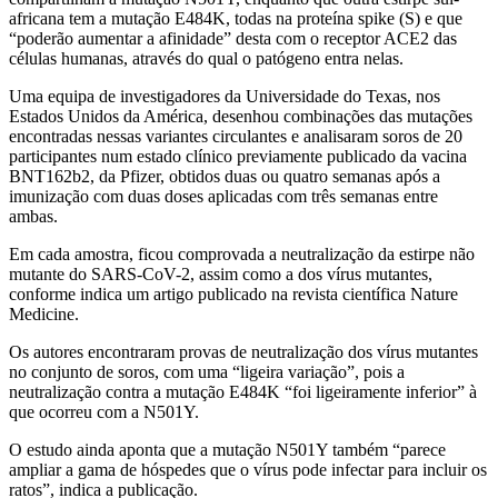
africana tem a mutação E484K, todas na proteína spike (S) e que
“poderão aumentar a afinidade” desta com o receptor ACE2 das
células humanas, através do qual o patógeno entra nelas.
Uma equipa de investigadores da Universidade do Texas, nos
Estados Unidos da América, desenhou combinações das mutações
encontradas nessas variantes circulantes e analisaram soros de 20
participantes num estado clínico previamente publicado da vacina
BNT162b2, da Pfizer, obtidos duas ou quatro semanas após a
imunização com duas doses aplicadas com três semanas entre
ambas.
Em cada amostra, ficou comprovada a neutralização da estirpe não
mutante do SARS-CoV-2, assim como a dos vírus mutantes,
conforme indica um artigo publicado na revista científica Nature
Medicine.
Os autores encontraram provas de neutralização dos vírus mutantes
no conjunto de soros, com uma “ligeira variação”, pois a
neutralização contra a mutação E484K “foi ligeiramente inferior” à
que ocorreu com a N501Y.
O estudo ainda aponta que a mutação N501Y também “parece
ampliar a gama de hóspedes que o vírus pode infectar para incluir os
ratos”, indica a publicação.