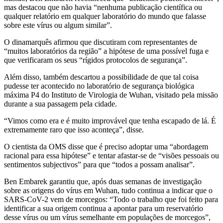
mas destacou que não havia “nenhuma publicação científica ou
qualquer relatório em qualquer laboratório do mundo que falasse
sobre este vírus ou algum similar”.
O dinamarquês afirmou que discutiram com representantes de
“muitos laboratórios da região” a hipótese de uma possível fuga e
que verificaram os seus “rígidos protocolos de segurança”.
Além disso, também descartou a possibilidade de que tal coisa
pudesse ter acontecido no laboratório de segurança biológica
máxima P4 do Instituto de Virologia de Wuhan, visitado pela missão
durante a sua passagem pela cidade.
“Vimos como era e é muito improvável que tenha escapado de lá. É
extremamente raro que isso aconteça”, disse.
O cientista da OMS disse que é preciso adoptar uma “abordagem
racional para essa hipótese” e tentar afastar-se de “visões pessoais ou
sentimentos subjectivos” para que “todos a possam analisar”.
Ben Embarek garantiu que, após duas semanas de investigação
sobre as origens do vírus em Wuhan, tudo continua a indicar que o
SARS-CoV-2 vem de morcegos: “Todo o trabalho que foi feito para
identificar a sua origem continua a apontar para um reservatório
desse vírus ou um vírus semelhante em populações de morcegos”,