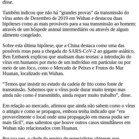
disse.
Também indicou que não há “grandes provas” da transmissão do
vírus antes de Dezembro de 2019 em Wuhan e destacou duas
hipóteses como as mais prováveis para a sua transmissão ao homem:
através de um hóspede animal intermediário ou através de algum
alimento congelado.
Sobre esta última hipótese, que a China destaca como uma das
possíveis rotas para a chegada do SARS-CoV-2 ao gigante asiático,
Ben Embarek explicou que analisam duas teorias: a introdução do
vírus em humanos por meio de um indivíduo em particular ou por
meio de um foco, como o Mercado de Peixes e Frutos do Mar
Huanan, localizado em Wuhan.
“Temos que insistir no estudo da cadeia de frio como fonte de
transmissão. Sabemos que o vírus pode durar muito tempo mas
ainda não como é transmitido, ainda requer muito trabalho”, disse.
Em relação ao mercado, afirmou que ainda não sabem como o vírus
o atingiu e como se propagou, embora tenha indicado que “era
provavelmente o local onde uma propagação em massa podia ser
mais fácil”, mas salientou que houve outros casos simultâneos em
Wuhan não relacionados com Huanan.
Por sua vez, o chefe da equipa de especialistas chineses que