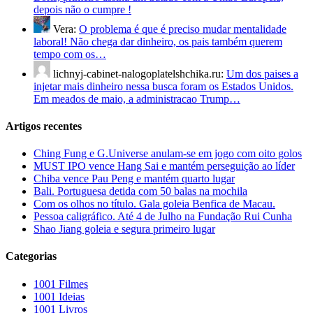
depois não o cumpre !
Vera:
O problema é que é preciso mudar mentalidade
laboral! Não chega dar dinheiro, os pais também querem
tempo com os…
lichnyj-cabinet-nalogoplatelshchika.ru:
Um dos paises a
injetar mais dinheiro nessa busca foram os Estados Unidos.
Em meados de maio, a administracao Trump…
Artigos recentes
Ching Fung e G.Universe anulam-se em jogo com oito golos
MUST IPO vence Hang Sai e mantém perseguição ao líder
Chiba vence Pau Peng e mantém quarto lugar
Bali. Portuguesa detida com 50 balas na mochila
Com os olhos no título. Gala goleia Benfica de Macau.
Pessoa caligráfico. Até 4 de Julho na Fundação Rui Cunha
Shao Jiang goleia e segura primeiro lugar
Categorias
1001 Filmes
1001 Ideias
1001 Livros