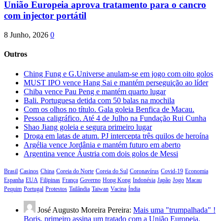
União Europeia aprova tratamento para o cancro
com injector portátil
8 Junho, 2026
0
Outros
Ching Fung e G.Universe anulam-se em jogo com oito golos
MUST IPO vence Hang Sai e mantém perseguição ao líder
Chiba vence Pau Peng e mantém quarto lugar
Bali. Portuguesa detida com 50 balas na mochila
Com os olhos no título. Gala goleia Benfica de Macau.
Pessoa caligráfico. Até 4 de Julho na Fundação Rui Cunha
Shao Jiang goleia e segura primeiro lugar
Droga em latas de atum. PJ intercepta três quilos de heroína
Argélia vence Jordânia e mantém futuro em aberto
Argentina vence Áustria com dois golos de Messi
Brasil
Casinos
China
Coreia do Norte
Coreia do Sul
Coronavírus
Covid-19
Economia
Espanha
EUA
Filipinas
França
Governo
Hong Kong
Indonésia
Japão
Jogo
Macau
Pequim
Portugal
Protestos
Tailândia
Taiwan
Vacina
Índia
José Augusto Moreira Pereira:
Mais uma "trumpalhada" !
Boris, primeiro assina um tratado com a União Europeia,