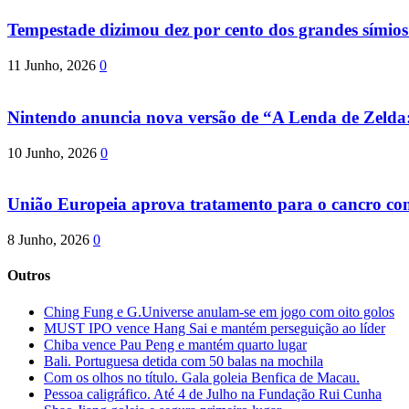
Tempestade dizimou dez por cento dos grandes símio
11 Junho, 2026
0
Nintendo anuncia nova versão de “A Lenda de Zeld
10 Junho, 2026
0
União Europeia aprova tratamento para o cancro com 
8 Junho, 2026
0
Outros
Ching Fung e G.Universe anulam-se em jogo com oito golos
MUST IPO vence Hang Sai e mantém perseguição ao líder
Chiba vence Pau Peng e mantém quarto lugar
Bali. Portuguesa detida com 50 balas na mochila
Com os olhos no título. Gala goleia Benfica de Macau.
Pessoa caligráfico. Até 4 de Julho na Fundação Rui Cunha