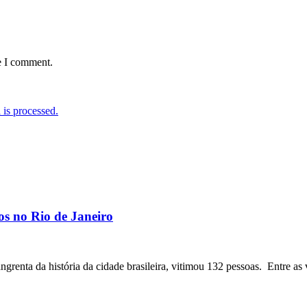
e I comment.
is processed.
os no Rio de Janeiro
angrenta da história da cidade brasileira, vitimou 132 pessoas. Entre as 