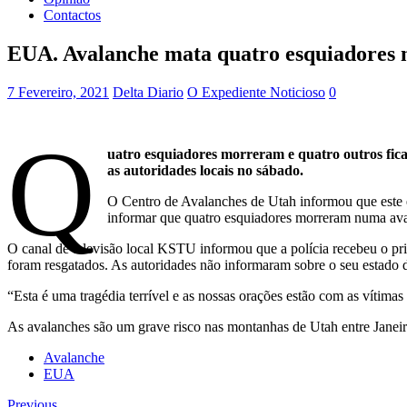
Contactos
EUA. Avalanche mata quatro esquiadores 
7 Fevereiro, 2021
Delta Diario
O Expediente Noticioso
0
Q
uatro esquiadores morreram e quatro outros fic
as autoridades locais no sábado.
O Centro de Avalanches de Utah informou que este 
informar que quatro esquiadores morreram numa aval
O canal de televisão local KSTU informou que a polícia recebeu o pr
foram resgatados. As autoridades não informaram sobre o seu estado 
“Esta é uma tragédia terrível e as nossas orações estão com as vítim
As avalanches são um grave risco nas montanhas de Utah entre Janeir
Avalanche
EUA
Previous