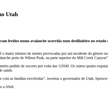
no Utah
aram feridos numa avalanche ocorrida num desfiladeiro no estado
é o maior número de mortes provocadas por um incidente do género no 
anche perto de Wilson Peak, na parte superior do Mill Creek Canyon”,
imeiro pedido de socorro por volta das 11H40. Os outros quatro esquia
de saúde.
as e com as famílias envolvidas”, tweetou o governador de Utah, Spence
o a Abril.