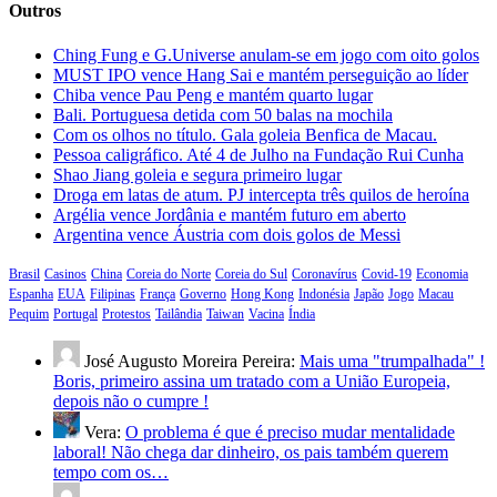
Outros
Ching Fung e G.Universe anulam-se em jogo com oito golos
MUST IPO vence Hang Sai e mantém perseguição ao líder
Chiba vence Pau Peng e mantém quarto lugar
Bali. Portuguesa detida com 50 balas na mochila
Com os olhos no título. Gala goleia Benfica de Macau.
Pessoa caligráfico. Até 4 de Julho na Fundação Rui Cunha
Shao Jiang goleia e segura primeiro lugar
Droga em latas de atum. PJ intercepta três quilos de heroína
Argélia vence Jordânia e mantém futuro em aberto
Argentina vence Áustria com dois golos de Messi
Brasil
Casinos
China
Coreia do Norte
Coreia do Sul
Coronavírus
Covid-19
Economia
Espanha
EUA
Filipinas
França
Governo
Hong Kong
Indonésia
Japão
Jogo
Macau
Pequim
Portugal
Protestos
Tailândia
Taiwan
Vacina
Índia
José Augusto Moreira Pereira:
Mais uma "trumpalhada" !
Boris, primeiro assina um tratado com a União Europeia,
depois não o cumpre !
Vera:
O problema é que é preciso mudar mentalidade
laboral! Não chega dar dinheiro, os pais também querem
tempo com os…