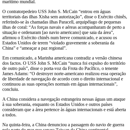
marítimo mundial.
O contratorpedeiro USS John S. McCain “entrou em águas
territoriais das ilhas Xisha sem autorização”, disse o Exército chinês,
referindo-se às chamadas ilhas Paracell, arquipélago de pequenas
ilhas de coral: “As forças navais e aéreas acompanharam de perto a
situação e ordenaram [ao navio americano] que saia da área”,
afirmou o Exército chinês num breve comunicado, e acusou os
Estados Unidos de terem “violado gravemente a soberania da
China” e “ameaçar a paz regional”.
Em comunicado, a Marinha americana contradiz a versão chinesa
dos factos. O USS John S. McCain “nunca foi expulso do território
de outro país”, disse o porta-voz da Frota do Pacífico, o tenente
James Adams: “O destroyer norte-americano realizou essa operação
de liberdade de navegação de acordo com o direito internacional e
continuou as suas operações normais em águas internacionais”,
concluiu.
A China considera a navegação estrangeira nessas águas um ataque
à sua soberania, enquanto os Estados Unidos e outros países
consideram que a área pertence às águas internacionais e está aberta
a todos.
Na quinta-feira, a China denunciou a passagem do navio de guerra
pela parte do mar que separa Taiwan da China continental.