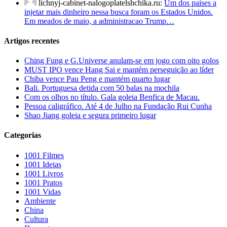
lichnyj-cabinet-nalogoplatelshchika.ru:
Um dos paises a
injetar mais dinheiro nessa busca foram os Estados Unidos.
Em meados de maio, a administracao Trump…
Artigos recentes
Ching Fung e G.Universe anulam-se em jogo com oito golos
MUST IPO vence Hang Sai e mantém perseguição ao líder
Chiba vence Pau Peng e mantém quarto lugar
Bali. Portuguesa detida com 50 balas na mochila
Com os olhos no título. Gala goleia Benfica de Macau.
Pessoa caligráfico. Até 4 de Julho na Fundação Rui Cunha
Shao Jiang goleia e segura primeiro lugar
Categorias
1001 Filmes
1001 Ideias
1001 Livros
1001 Pratos
1001 Vidas
Ambiente
China
Cultura