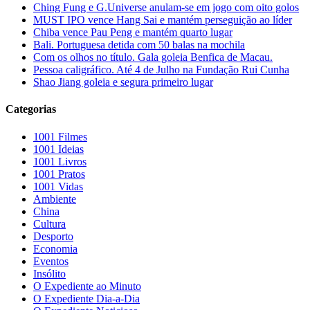
Ching Fung e G.Universe anulam-se em jogo com oito golos
MUST IPO vence Hang Sai e mantém perseguição ao líder
Chiba vence Pau Peng e mantém quarto lugar
Bali. Portuguesa detida com 50 balas na mochila
Com os olhos no título. Gala goleia Benfica de Macau.
Pessoa caligráfico. Até 4 de Julho na Fundação Rui Cunha
Shao Jiang goleia e segura primeiro lugar
Categorias
1001 Filmes
1001 Ideias
1001 Livros
1001 Pratos
1001 Vidas
Ambiente
China
Cultura
Desporto
Economia
Eventos
Insólito
O Expediente ao Minuto
O Expediente Dia-a-Dia