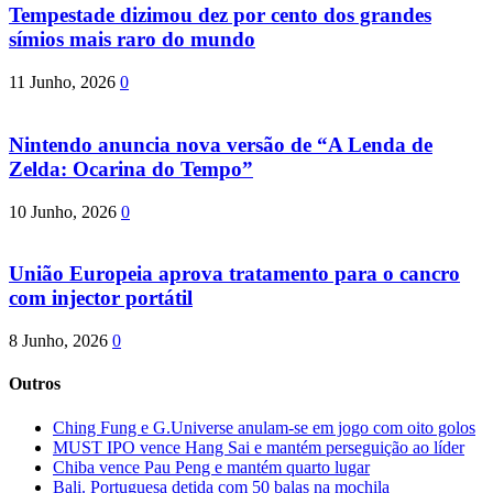
Tempestade dizimou dez por cento dos grandes
símios mais raro do mundo
11 Junho, 2026
0
Nintendo anuncia nova versão de “A Lenda de
Zelda: Ocarina do Tempo”
10 Junho, 2026
0
União Europeia aprova tratamento para o cancro
com injector portátil
8 Junho, 2026
0
Outros
Ching Fung e G.Universe anulam-se em jogo com oito golos
MUST IPO vence Hang Sai e mantém perseguição ao líder
Chiba vence Pau Peng e mantém quarto lugar
Bali. Portuguesa detida com 50 balas na mochila