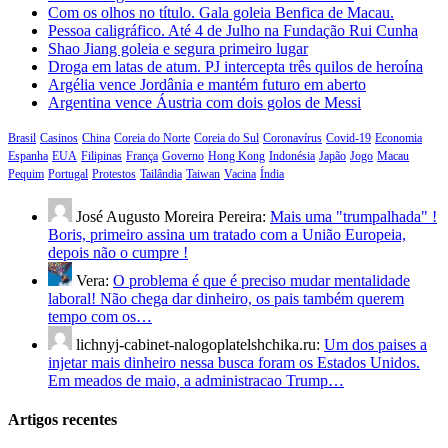
Com os olhos no título. Gala goleia Benfica de Macau.
Pessoa caligráfico. Até 4 de Julho na Fundação Rui Cunha
Shao Jiang goleia e segura primeiro lugar
Droga em latas de atum. PJ intercepta três quilos de heroína
Argélia vence Jordânia e mantém futuro em aberto
Argentina vence Áustria com dois golos de Messi
Brasil
Casinos
China
Coreia do Norte
Coreia do Sul
Coronavírus
Covid-19
Economia
Espanha
EUA
Filipinas
França
Governo
Hong Kong
Indonésia
Japão
Jogo
Macau
Pequim
Portugal
Protestos
Tailândia
Taiwan
Vacina
Índia
José Augusto Moreira Pereira:
Mais uma "trumpalhada" !
Boris, primeiro assina um tratado com a União Europeia,
depois não o cumpre !
Vera:
O problema é que é preciso mudar mentalidade
laboral! Não chega dar dinheiro, os pais também querem
tempo com os…
lichnyj-cabinet-nalogoplatelshchika.ru:
Um dos paises a
injetar mais dinheiro nessa busca foram os Estados Unidos.
Em meados de maio, a administracao Trump…
Artigos recentes