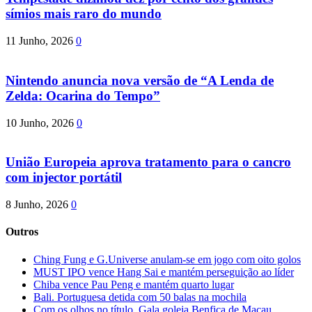
símios mais raro do mundo
11 Junho, 2026
0
Nintendo anuncia nova versão de “A Lenda de
Zelda: Ocarina do Tempo”
10 Junho, 2026
0
União Europeia aprova tratamento para o cancro
com injector portátil
8 Junho, 2026
0
Outros
Ching Fung e G.Universe anulam-se em jogo com oito golos
MUST IPO vence Hang Sai e mantém perseguição ao líder
Chiba vence Pau Peng e mantém quarto lugar
Bali. Portuguesa detida com 50 balas na mochila
Com os olhos no título. Gala goleia Benfica de Macau.