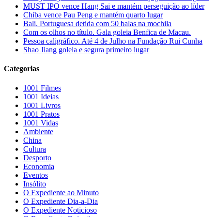
MUST IPO vence Hang Sai e mantém perseguição ao líder
Chiba vence Pau Peng e mantém quarto lugar
Bali. Portuguesa detida com 50 balas na mochila
Com os olhos no título. Gala goleia Benfica de Macau.
Pessoa caligráfico. Até 4 de Julho na Fundação Rui Cunha
Shao Jiang goleia e segura primeiro lugar
Categorias
1001 Filmes
1001 Ideias
1001 Livros
1001 Pratos
1001 Vidas
Ambiente
China
Cultura
Desporto
Economia
Eventos
Insólito
O Expediente ao Minuto
O Expediente Dia-a-Dia
O Expediente Noticioso