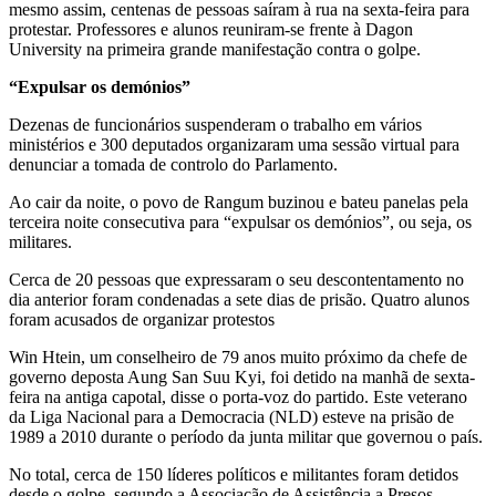
mesmo assim, centenas de pessoas saíram à rua na sexta-feira para
protestar. Professores e alunos reuniram-se frente à Dagon
University na primeira grande manifestação contra o golpe.
“Expulsar os demónios”
Dezenas de funcionários suspenderam o trabalho em vários
ministérios e 300 deputados organizaram uma sessão virtual para
denunciar a tomada de controlo do Parlamento.
Ao cair da noite, o povo de Rangum buzinou e bateu panelas pela
terceira noite consecutiva para “expulsar os demónios”, ou seja, os
militares.
Cerca de 20 pessoas que expressaram o seu descontentamento no
dia anterior foram condenadas a sete dias de prisão. Quatro alunos
foram acusados de organizar protestos
Win Htein, um conselheiro de 79 anos muito próximo da chefe de
governo deposta Aung San Suu Kyi, foi detido na manhã de sexta-
feira na antiga capotal, disse o porta-voz do partido. Este veterano
da Liga Nacional para a Democracia (NLD) esteve na prisão de
1989 a 2010 durante o período da junta militar que governou o país.
No total, cerca de 150 líderes políticos e militantes foram detidos
desde o golpe, segundo a Associação de Assistência a Presos