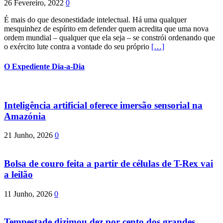
26 Fevereiro, 2022
0
É mais do que desonestidade intelectual. Há uma qualquer
mesquinhez de espírito em defender quem acredita que uma nova
ordem mundial – qualquer que ela seja – se constrói ordenando que
o exército lute contra a vontade do seu próprio
[…]
O Expediente Dia-a-Dia
Inteligência artificial oferece imersão sensorial na
Amazónia
21 Junho, 2026
0
Bolsa de couro feita a partir de células de T-Rex vai
a leilão
11 Junho, 2026
0
Tempestade dizimou dez por cento dos grandes