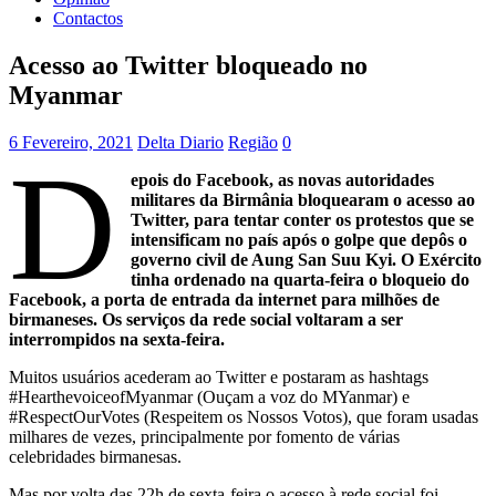
Contactos
Acesso ao Twitter bloqueado no
Myanmar
6 Fevereiro, 2021
Delta Diario
Região
0
D
epois do Facebook, as novas autoridades
militares da Birmânia bloquearam o acesso ao
Twitter, para tentar conter os protestos que se
intensificam no país após o golpe que depôs o
governo civil de Aung San Suu Kyi. O Exército
tinha ordenado na quarta-feira o bloqueio do
Facebook, a porta de entrada da internet para milhões de
birmaneses. Os serviços da rede social voltaram a ser
interrompidos na sexta-feira.
Muitos usuários acederam ao Twitter e postaram as hashtags
#HearthevoiceofMyanmar (Ouçam a voz do MYanmar) e
#RespectOurVotes (Respeitem os Nossos Votos), que foram usadas
milhares de vezes, principalmente por fomento de várias
celebridades birmanesas.
Mas por volta das 22h de sexta-feira o acesso à rede social foi