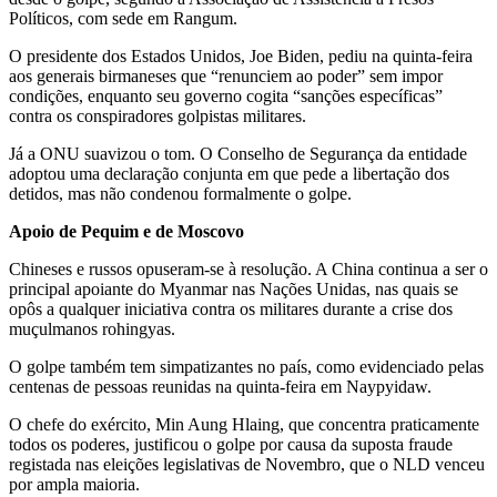
Políticos, com sede em Rangum.
O presidente dos Estados Unidos, Joe Biden, pediu na quinta-feira
aos generais birmaneses que “renunciem ao poder” sem impor
condições, enquanto seu governo cogita “sanções específicas”
contra os conspiradores golpistas militares.
Já a ONU suavizou o tom. O Conselho de Segurança da entidade
adoptou uma declaração conjunta em que pede a libertação dos
detidos, mas não condenou formalmente o golpe.
Apoio de Pequim e de Moscovo
Chineses e russos opuseram-se à resolução. A China continua a ser o
principal apoiante do Myanmar nas Nações Unidas, nas quais se
opôs a qualquer iniciativa contra os militares durante a crise dos
muçulmanos rohingyas.
O golpe também tem simpatizantes no país, como evidenciado pelas
centenas de pessoas reunidas na quinta-feira em Naypyidaw.
O chefe do exército, Min Aung Hlaing, que concentra praticamente
todos os poderes, justificou o golpe por causa da suposta fraude
registada nas eleições legislativas de Novembro, que o NLD venceu
por ampla maioria.