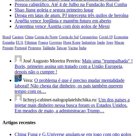
Pessoa caligráfico. Até 4 de Julho na Fundação Rui Cunha
Shao Jiang goleia e segura primeiro lugar
Droga em latas de atum. PJ intercepta três quilos de heroína
Argélia vence Jordânia e mantém futuro em aberto
Argentina vence Áustria com dois golos de Messi
Brasil
Casinos
China
Coreia do Norte
Coreia do Sul
Coronavírus
Covid-19
Economia
Espanha
EUA
Filipinas
França
Governo
Hong Kong
Indonésia
Japão
Jogo
Macau
Pequim
Portugal
Protestos
Tailândia
Taiwan
Vacina
Índia
José Augusto Moreira Pereira:
Mais uma "trumpalhada" !
Boris, primeiro assina um tratado com a União Europeia,
depois não o cumpre !
Vera:
O problema é que é preciso mudar mentalidade
laboral! Não chega dar dinheiro, os pais também querem
tempo com os…
lichnyj-cabinet-nalogoplatelshchika.ru:
Um dos paises a
injetar mais dinheiro nessa busca foram os Estados Unidos.
Em meados de maio, a administracao Trump…
Artigos recentes
Ching Fung e G.Universe anulam-se em jogo com oito golos