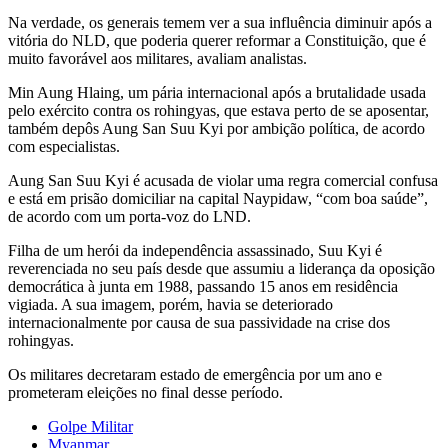
Na verdade, os generais temem ver a sua influência diminuir após a
vitória do NLD, que poderia querer reformar a Constituição, que é
muito favorável aos militares, avaliam analistas.
Min Aung Hlaing, um pária internacional após a brutalidade usada
pelo exército contra os rohingyas, que estava perto de se aposentar,
também depôs Aung San Suu Kyi por ambição política, de acordo
com especialistas.
Aung San Suu Kyi é acusada de violar uma regra comercial confusa
e está em prisão domiciliar na capital Naypidaw, “com boa saúde”,
de acordo com um porta-voz do LND.
Filha de um herói da independência assassinado, Suu Kyi é
reverenciada no seu país desde que assumiu a liderança da oposição
democrática à junta em 1988, passando 15 anos em residência
vigiada. A sua imagem, porém, havia se deteriorado
internacionalmente por causa de sua passividade na crise dos
rohingyas.
Os militares decretaram estado de emergência por um ano e
prometeram eleições no final desse período.
Golpe Militar
Myanmar