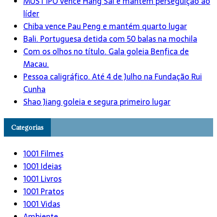
MUST IPO vence Hang Sai e mantém perseguição ao
líder
Chiba vence Pau Peng e mantém quarto lugar
Bali. Portuguesa detida com 50 balas na mochila
Com os olhos no título. Gala goleia Benfica de
Macau.
Pessoa caligráfico. Até 4 de Julho na Fundação Rui
Cunha
Shao Jiang goleia e segura primeiro lugar
Categorias
1001 Filmes
1001 Ideias
1001 Livros
1001 Pratos
1001 Vidas
Ambiente