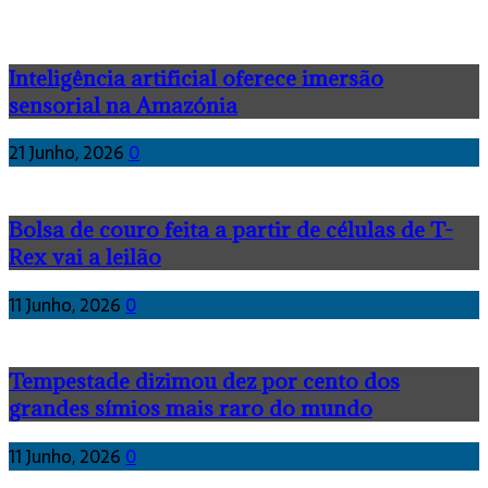
Inteligência artificial oferece imersão
sensorial na Amazónia
21 Junho, 2026
0
Bolsa de couro feita a partir de células de T-
Rex vai a leilão
11 Junho, 2026
0
Tempestade dizimou dez por cento dos
grandes símios mais raro do mundo
11 Junho, 2026
0