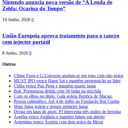
Nintendo anuncia nova versão de “A Lenda de
Zelda: Ocarina do Tempo”
10 Junho, 2026
0
União Europeia aprova tratamento para o cancro
com injector portátil
8 Junho, 2026
0
Outros
Ching Fung e G.Universe anulam-se em jogo com oito golos
MUST IPO vence Hang Sai e mantém perseguição ao líder
Chiba vence Pau Peng e mantém quarto lugar
Bali. Portuguesa detida com 50 balas na mochila
Com os olhos no título. Gala goleia Benfica de Macau.
Pessoa caligráfico. Até 4 de Julho na Fundação Rui Cunha
Shao Jiang goleia e segura primeiro lugar
Droga em latas de atum. PJ intercepta três quilos de heroína
Argélia vence Jordânia e mantém futuro em aberto
Argentina vence Áustria com dois golos de Messi