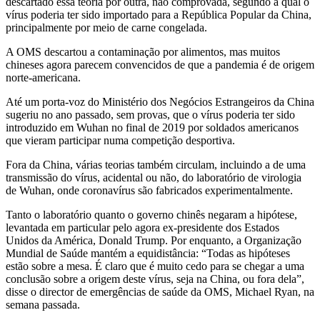
descartado essa teoria por outra, não comprovada, segundo a qual o
vírus poderia ter sido importado para a República Popular da China,
principalmente por meio de carne congelada.
A OMS descartou a contaminação por alimentos, mas muitos
chineses agora parecem convencidos de que a pandemia é de origem
norte-americana.
Até um porta-voz do Ministério dos Negócios Estrangeiros da China
sugeriu no ano passado, sem provas, que o vírus poderia ter sido
introduzido em Wuhan no final de 2019 por soldados americanos
que vieram participar numa competição desportiva.
Fora da China, várias teorias também circulam, incluindo a de uma
transmissão do vírus, acidental ou não, do laboratório de virologia
de Wuhan, onde coronavírus são fabricados experimentalmente.
Tanto o laboratório quanto o governo chinês negaram a hipótese,
levantada em particular pelo agora ex-presidente dos Estados
Unidos da América, Donald Trump. Por enquanto, a Organização
Mundial de Saúde mantém a equidistância: “Todas as hipóteses
estão sobre a mesa. É claro que é muito cedo para se chegar a uma
conclusão sobre a origem deste vírus, seja na China, ou fora dela”,
disse o director de emergências de saúde da OMS, Michael Ryan, na
semana passada.