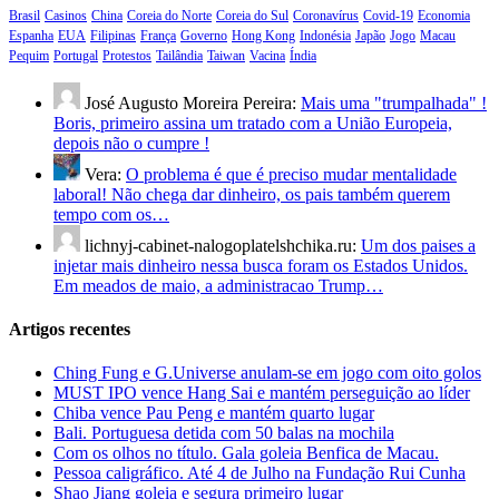
Brasil
Casinos
China
Coreia do Norte
Coreia do Sul
Coronavírus
Covid-19
Economia
Espanha
EUA
Filipinas
França
Governo
Hong Kong
Indonésia
Japão
Jogo
Macau
Pequim
Portugal
Protestos
Tailândia
Taiwan
Vacina
Índia
José Augusto Moreira Pereira:
Mais uma "trumpalhada" !
Boris, primeiro assina um tratado com a União Europeia,
depois não o cumpre !
Vera:
O problema é que é preciso mudar mentalidade
laboral! Não chega dar dinheiro, os pais também querem
tempo com os…
lichnyj-cabinet-nalogoplatelshchika.ru:
Um dos paises a
injetar mais dinheiro nessa busca foram os Estados Unidos.
Em meados de maio, a administracao Trump…
Artigos recentes
Ching Fung e G.Universe anulam-se em jogo com oito golos
MUST IPO vence Hang Sai e mantém perseguição ao líder
Chiba vence Pau Peng e mantém quarto lugar
Bali. Portuguesa detida com 50 balas na mochila
Com os olhos no título. Gala goleia Benfica de Macau.
Pessoa caligráfico. Até 4 de Julho na Fundação Rui Cunha
Shao Jiang goleia e segura primeiro lugar