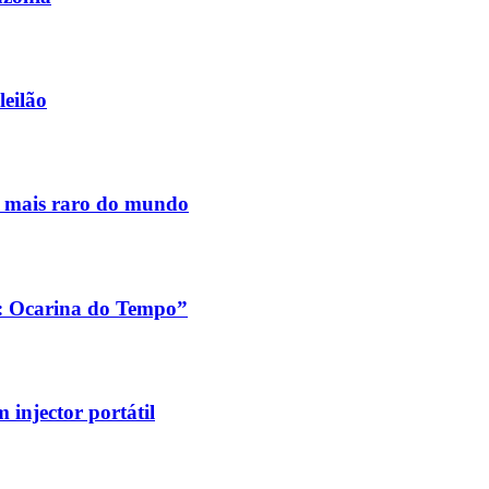
leilão
s mais raro do mundo
a: Ocarina do Tempo”
injector portátil