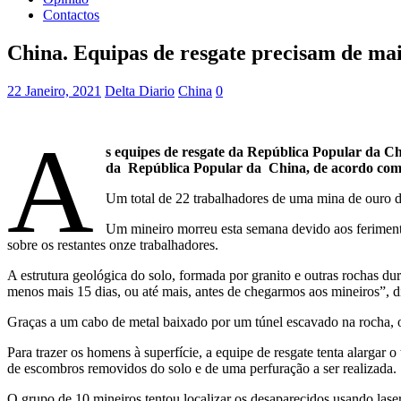
Contactos
China. Equipas de resgate precisam de mai
22 Janeiro, 2021
Delta Diario
China
0
A
s equipes de resgate da República Popular da C
da República Popular da China, de acordo com 
Um total de 22 trabalhadores de uma mina de ouro d
Um mineiro morreu esta semana devido aos ferimento
sobre os restantes onze trabalhadores.
A estrutura geológica do solo, formada por granito e outras rochas d
menos mais 15 dias, ou até mais, antes de chegarmos aos mineiros”, d
Graças a um cabo de metal baixado por um túnel escavado na rocha, o
Para trazer os homens à superfície, a equipe de resgate tenta alargar
de escombros removidos do solo e de uma perfuração a ser realizada.
O grupo de 10 mineiros tentou localizar os desaparecidos usando laser