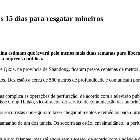
s 15 dias para resgatar mineiros
hina estimam que levará pelo menos mais duas semanas para libert
a imprensa pública.
e Qixia, na província de Shandong, ficaram presos centenas de metros 
s. Dez estão a cerca de 580 metros de profundidade e comunicam por t
uras complica as operações de perfuração, de acordo com a televisão p
isse Gong Haitao, vice-director do serviço de comunicação das autorida
s socorristas conseguiram fazer chegar alimentos e remédios para o gr
 o tamanho de um dos túneis. Os socorristas estão, em simultâneo, a per
s e alto-falantes, mas até agora sem sucesso, de acordo com a agência 