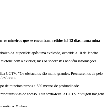
ar os mineiros que se encontram retidos há 12 dias numa mina
abaixo da superfície após uma explosão, ocorrida a 10 de Janeiro.
elefone com o exterior, mas os socorristas não têm informações
ública CCTV: “Os obstáculos são muito grandes. Precisaremos de pelo
des locais.
upo de mineiros presos a 580 metros de profundidade.
furar outras vias de acesso. Esta sexta-feira, a CCTV divulgou imagens
de notícias Xinhua.