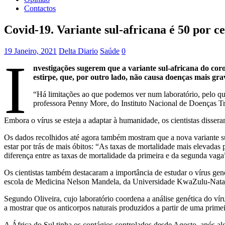
Contactos
Covid-19. Variante sul-africana é 50 por c
19 Janeiro, 2021
Delta Diario
Saúde
0
I
nvestigações sugerem que a variante sul-africana do coro
estirpe, que, por outro lado, não causa doenças mais gra
“Há limitações ao que podemos ver num laboratório, pelo que 
professora Penny More, do Instituto Nacional de Doenças Tr
Embora o vírus se esteja a adaptar à humanidade, os cientistas disser
Os dados recolhidos até agora também mostram que a nova variante 
estar por trás de mais óbitos: “As taxas de mortalidade mais elevad
diferença entre as taxas de mortalidade da primeira e da segunda vag
Os cientistas também destacaram a importância de estudar o vírus genet
escola de Medicina Nelson Mandela, da Universidade KwaZulu-Natal,
Segundo Oliveira, cujo laboratório coordena a análise genética do ví
a mostrar que os anticorpos naturais produzidos a partir de uma primei
A África do Sul tinha os contágios controlados desde Agosto, após a