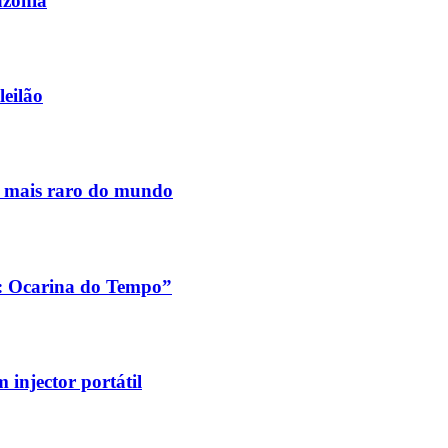
azónia
leilão
s mais raro do mundo
a: Ocarina do Tempo”
injector portátil