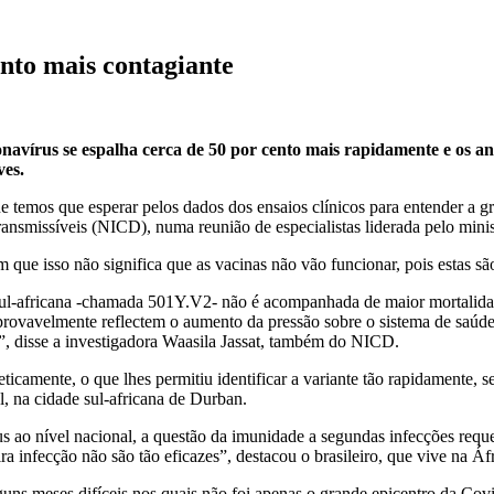
ento mais contagiante
navírus se espalha cerca de 50 por cento mais rapidamente e os an
ves.
temos que esperar pelos dados dos ensaios clínicos para entender a gra
ansmissíveis (NICD), numa reunião de especialistas liderada pelo mini
am que isso não significa que as vacinas não vão funcionar, pois estas 
sul-africana -chamada 501Y.V2- não é acompanhada de maior mortalida
as provavelmente reflectem o aumento da pressão sobre o sistema de sa
a”, disse a investigadora Waasila Jassat, também do NICD.
icamente, o que lhes permitiu identificar a variante tão rapidamente, se
 na cidade sul-africana de Durban.
rus ao nível nacional, a questão da imunidade a segundas infecções req
ra infecção não são tão eficazes”, destacou o brasileiro, que vive na Á
lguns meses difíceis nos quais não foi apenas o grande epicentro da C