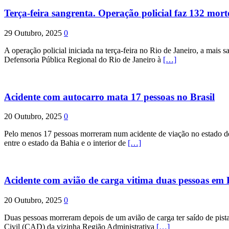
Terça-feira sangrenta. Operação policial faz 132 mort
29 Outubro, 2025
0
A operação policial iniciada na terça-feira no Rio de Janeiro, a mais s
Defensoria Pública Regional do Rio de Janeiro à
[…]
Acidente com autocarro mata 17 pessoas no Brasil
20 Outubro, 2025
0
Pelo menos 17 pessoas morreram num acidente de viação no estado de P
entre o estado da Bahia e o interior de
[…]
Acidente com avião de carga vitima duas pessoas e
20 Outubro, 2025
0
Duas pessoas morreram depois de um avião de carga ter saído de pist
Civil (CAD) da vizinha Região Administrativa
[…]