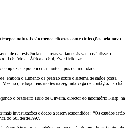
ticorpos naturais são menos eficazes contra infecções pela nova
vidade da resistência das novas variantes às vacinas”, disse a
stro da Saúde da África do Sul, Zweli Mkhize.
são complexas e podem criar muitos tipos de imunidade.
de, embora o aumento da pressão sobre o sistema de saúde possa
úde. Mesmo que haja mais mortes na segunda vaga de contágio, não há
gundo o brasileiro Tulio de Oliveira, director do laboratório Krisp, na
uer mais investigações e dados a serem respondidos: “Os estudos estão
frica do Sul desde1997.
ovid-19 em África, mas também a quinta nação do mundo mais atingida