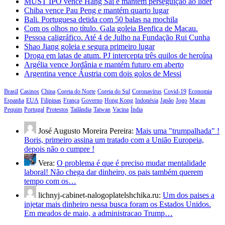
MUST IPO vence Hang Sai e mantém perseguição ao líder
Chiba vence Pau Peng e mantém quarto lugar
Bali. Portuguesa detida com 50 balas na mochila
Com os olhos no título. Gala goleia Benfica de Macau.
Pessoa caligráfico. Até 4 de Julho na Fundação Rui Cunha
Shao Jiang goleia e segura primeiro lugar
Droga em latas de atum. PJ intercepta três quilos de heroína
Argélia vence Jordânia e mantém futuro em aberto
Argentina vence Áustria com dois golos de Messi
Brasil
Casinos
China
Coreia do Norte
Coreia do Sul
Coronavírus
Covid-19
Economia
Espanha
EUA
Filipinas
França
Governo
Hong Kong
Indonésia
Japão
Jogo
Macau
Pequim
Portugal
Protestos
Tailândia
Taiwan
Vacina
Índia
José Augusto Moreira Pereira:
Mais uma "trumpalhada" !
Boris, primeiro assina um tratado com a União Europeia,
depois não o cumpre !
Vera:
O problema é que é preciso mudar mentalidade
laboral! Não chega dar dinheiro, os pais também querem
tempo com os…
lichnyj-cabinet-nalogoplatelshchika.ru:
Um dos paises a
injetar mais dinheiro nessa busca foram os Estados Unidos.
Em meados de maio, a administracao Trump…