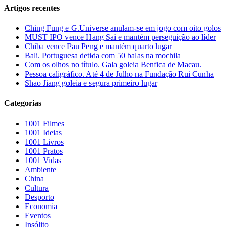
Artigos recentes
Ching Fung e G.Universe anulam-se em jogo com oito golos
MUST IPO vence Hang Sai e mantém perseguição ao líder
Chiba vence Pau Peng e mantém quarto lugar
Bali. Portuguesa detida com 50 balas na mochila
Com os olhos no título. Gala goleia Benfica de Macau.
Pessoa caligráfico. Até 4 de Julho na Fundação Rui Cunha
Shao Jiang goleia e segura primeiro lugar
Categorias
1001 Filmes
1001 Ideias
1001 Livros
1001 Pratos
1001 Vidas
Ambiente
China
Cultura
Desporto
Economia
Eventos
Insólito