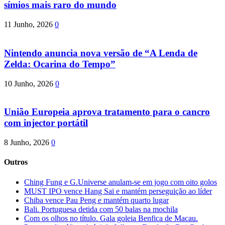
símios mais raro do mundo
11 Junho, 2026
0
Nintendo anuncia nova versão de “A Lenda de
Zelda: Ocarina do Tempo”
10 Junho, 2026
0
União Europeia aprova tratamento para o cancro
com injector portátil
8 Junho, 2026
0
Outros
Ching Fung e G.Universe anulam-se em jogo com oito golos
MUST IPO vence Hang Sai e mantém perseguição ao líder
Chiba vence Pau Peng e mantém quarto lugar
Bali. Portuguesa detida com 50 balas na mochila
Com os olhos no título. Gala goleia Benfica de Macau.