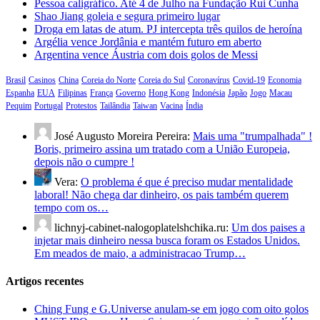
Pessoa caligráfico. Até 4 de Julho na Fundação Rui Cunha
Shao Jiang goleia e segura primeiro lugar
Droga em latas de atum. PJ intercepta três quilos de heroína
Argélia vence Jordânia e mantém futuro em aberto
Argentina vence Áustria com dois golos de Messi
Brasil
Casinos
China
Coreia do Norte
Coreia do Sul
Coronavírus
Covid-19
Economia
Espanha
EUA
Filipinas
França
Governo
Hong Kong
Indonésia
Japão
Jogo
Macau
Pequim
Portugal
Protestos
Tailândia
Taiwan
Vacina
Índia
José Augusto Moreira Pereira:
Mais uma "trumpalhada" !
Boris, primeiro assina um tratado com a União Europeia,
depois não o cumpre !
Vera:
O problema é que é preciso mudar mentalidade
laboral! Não chega dar dinheiro, os pais também querem
tempo com os…
lichnyj-cabinet-nalogoplatelshchika.ru:
Um dos paises a
injetar mais dinheiro nessa busca foram os Estados Unidos.
Em meados de maio, a administracao Trump…
Artigos recentes
Ching Fung e G.Universe anulam-se em jogo com oito golos