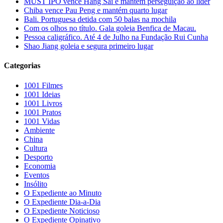
MUST IPO vence Hang Sai e mantém perseguição ao líder
Chiba vence Pau Peng e mantém quarto lugar
Bali. Portuguesa detida com 50 balas na mochila
Com os olhos no título. Gala goleia Benfica de Macau.
Pessoa caligráfico. Até 4 de Julho na Fundação Rui Cunha
Shao Jiang goleia e segura primeiro lugar
Categorias
1001 Filmes
1001 Ideias
1001 Livros
1001 Pratos
1001 Vidas
Ambiente
China
Cultura
Desporto
Economia
Eventos
Insólito
O Expediente ao Minuto
O Expediente Dia-a-Dia
O Expediente Noticioso
O Expediente Opinativo