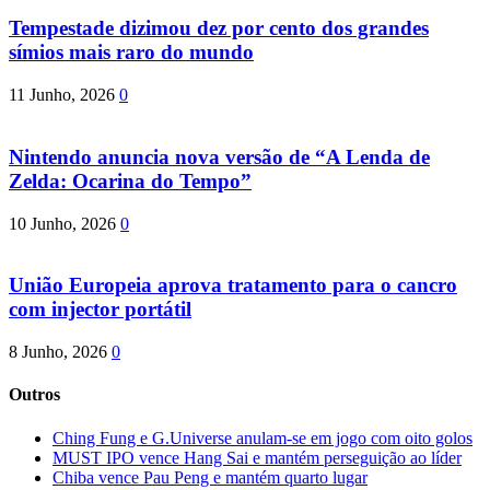
Tempestade dizimou dez por cento dos grandes
símios mais raro do mundo
11 Junho, 2026
0
Nintendo anuncia nova versão de “A Lenda de
Zelda: Ocarina do Tempo”
10 Junho, 2026
0
União Europeia aprova tratamento para o cancro
com injector portátil
8 Junho, 2026
0
Outros
Ching Fung e G.Universe anulam-se em jogo com oito golos
MUST IPO vence Hang Sai e mantém perseguição ao líder
Chiba vence Pau Peng e mantém quarto lugar