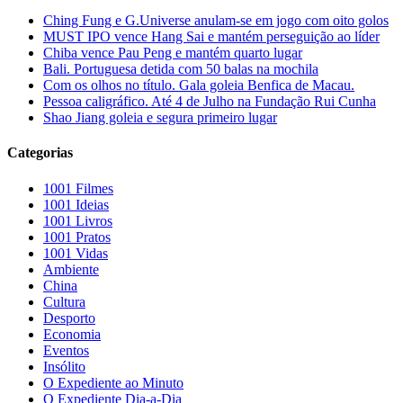
Ching Fung e G.Universe anulam-se em jogo com oito golos
MUST IPO vence Hang Sai e mantém perseguição ao líder
Chiba vence Pau Peng e mantém quarto lugar
Bali. Portuguesa detida com 50 balas na mochila
Com os olhos no título. Gala goleia Benfica de Macau.
Pessoa caligráfico. Até 4 de Julho na Fundação Rui Cunha
Shao Jiang goleia e segura primeiro lugar
Categorias
1001 Filmes
1001 Ideias
1001 Livros
1001 Pratos
1001 Vidas
Ambiente
China
Cultura
Desporto
Economia
Eventos
Insólito
O Expediente ao Minuto
O Expediente Dia-a-Dia