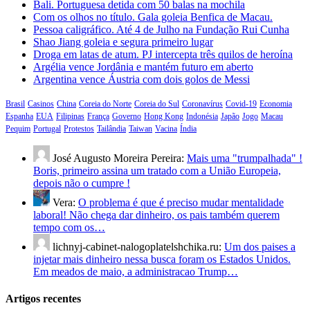
Bali. Portuguesa detida com 50 balas na mochila
Com os olhos no título. Gala goleia Benfica de Macau.
Pessoa caligráfico. Até 4 de Julho na Fundação Rui Cunha
Shao Jiang goleia e segura primeiro lugar
Droga em latas de atum. PJ intercepta três quilos de heroína
Argélia vence Jordânia e mantém futuro em aberto
Argentina vence Áustria com dois golos de Messi
Brasil
Casinos
China
Coreia do Norte
Coreia do Sul
Coronavírus
Covid-19
Economia
Espanha
EUA
Filipinas
França
Governo
Hong Kong
Indonésia
Japão
Jogo
Macau
Pequim
Portugal
Protestos
Tailândia
Taiwan
Vacina
Índia
José Augusto Moreira Pereira:
Mais uma "trumpalhada" !
Boris, primeiro assina um tratado com a União Europeia,
depois não o cumpre !
Vera:
O problema é que é preciso mudar mentalidade
laboral! Não chega dar dinheiro, os pais também querem
tempo com os…
lichnyj-cabinet-nalogoplatelshchika.ru:
Um dos paises a
injetar mais dinheiro nessa busca foram os Estados Unidos.
Em meados de maio, a administracao Trump…
Artigos recentes