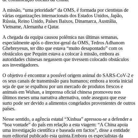
A missão, “uma prioridade” da OMS, é formada por cientistas de
várias organizações internacionais dos Estados Unidos, Japão,
Rússia, Reino Unido, Países Baixos, Dinamarca, Austrália,
Vietname, Alemanha e Qatar.
A chegada da equipa causou polémica nas últimas semanas,
especialmente após o director-geral da OMS, Tedros Adhanom
Ghebreyesus, ter dito que estava “muito desapontado” com os
obstáculos que Pequim estava a colocar à missão, embora as
autoridades chinesas negassem que tivessem colocado obstáculos
aos investigadores.
O objetivo é encontrar a possível origem animal do SARS-CoV-2 e
os seus canais de transmissão para humanos; embora a teoria inicial
seja de que se espalhou por um mercado de produtos frescos e
animais em Wuhan, a imprensa oficial chinesa promoveu nos
últimos meses uma narrativa alternativa, onde assegura que esse
surto pode ser devido a alimentos congelados provenientes de outros
países.
Nesse sentido, a agência estatal “Xinhua” apressou-se a defender a
“boa vontade” do país em relação a esta viagem: “A China apoia
uma investigação científica e baseada em factos”, disse a entidade
num editorial publicado esta quinta.Embora os especialistas da