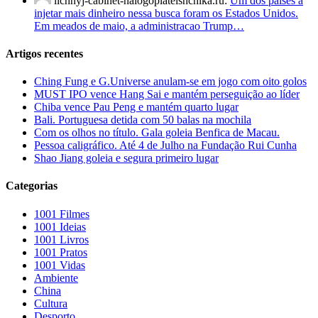
lichnyj-cabinet-nalogoplatelshchika.ru:
Um dos paises a
injetar mais dinheiro nessa busca foram os Estados Unidos.
Em meados de maio, a administracao Trump…
Artigos recentes
Ching Fung e G.Universe anulam-se em jogo com oito golos
MUST IPO vence Hang Sai e mantém perseguição ao líder
Chiba vence Pau Peng e mantém quarto lugar
Bali. Portuguesa detida com 50 balas na mochila
Com os olhos no título. Gala goleia Benfica de Macau.
Pessoa caligráfico. Até 4 de Julho na Fundação Rui Cunha
Shao Jiang goleia e segura primeiro lugar
Categorias
1001 Filmes
1001 Ideias
1001 Livros
1001 Pratos
1001 Vidas
Ambiente
China
Cultura
Desporto