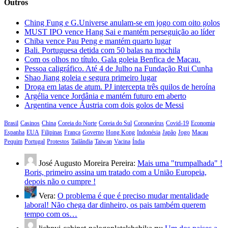
Outros
Ching Fung e G.Universe anulam-se em jogo com oito golos
MUST IPO vence Hang Sai e mantém perseguição ao líder
Chiba vence Pau Peng e mantém quarto lugar
Bali. Portuguesa detida com 50 balas na mochila
Com os olhos no título. Gala goleia Benfica de Macau.
Pessoa caligráfico. Até 4 de Julho na Fundação Rui Cunha
Shao Jiang goleia e segura primeiro lugar
Droga em latas de atum. PJ intercepta três quilos de heroína
Argélia vence Jordânia e mantém futuro em aberto
Argentina vence Áustria com dois golos de Messi
Brasil
Casinos
China
Coreia do Norte
Coreia do Sul
Coronavírus
Covid-19
Economia
Espanha
EUA
Filipinas
França
Governo
Hong Kong
Indonésia
Japão
Jogo
Macau
Pequim
Portugal
Protestos
Tailândia
Taiwan
Vacina
Índia
José Augusto Moreira Pereira:
Mais uma "trumpalhada" !
Boris, primeiro assina um tratado com a União Europeia,
depois não o cumpre !
Vera:
O problema é que é preciso mudar mentalidade
laboral! Não chega dar dinheiro, os pais também querem
tempo com os…