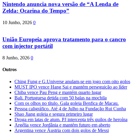
Nintendo anuncia nova versão de “A Lenda de
Zelda: Ocarina do Tempo”
10 Junho, 2026
0
União Europeia aprova tratamento para o cancro
com injector portátil
8 Junho, 2026
0
Outros
Ching Fung e G.Universe anulam-se em jogo com oito golos
MUST IPO vence Hang Sai e mantém perseguição ao líder
Chiba vence Pau Peng e mantém quarto lugar
Bali. Portuguesa detida com 50 balas na mochila
Com os olhos no título. Gala goleia Benfica de Macau.
Pessoa caligráfico. Até 4 de Julho na Fundação Rui Cunha
Shao Jiang goleia e segura primeiro lugar
Droga em latas de atum. PJ intercepta três quilos de heroína
Argélia vence Jordânia e mantém futuro em aberto
Argentina vence Áustria com dois golos de Messi