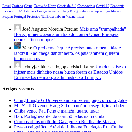
Brasil
Casinos
China
Coreia do Norte
Coreia do Sul
Coronavírus
Covid-19
Economia
Espanha
EUA
Filipinas
França
Governo
Hong Kong
Indonésia
Japão
Jogo
Macau
Pequim
Portugal
Protestos
Tailândia
Taiwan
Vacina
Índia
José Augusto Moreira Pereira:
Mais uma "trumpalhada" !
Boris, primeiro assina um tratado com a União Europeia,
depois não o cumpre !
Vera:
O problema é que é preciso mudar mentalidade
laboral! Não chega dar dinheiro, os pais também querem
tempo com os…
lichnyj-cabinet-nalogoplatelshchika.ru:
Um dos paises a
injetar mais dinheiro nessa busca foram os Estados Unidos.
Em meados de maio, a administracao Trump…
Artigos recentes
Ching Fung e G.Universe anulam-se em jogo com oito golos
MUST IPO vence Hang Sai e mantém perseguição ao líder
Chiba vence Pau Peng e mantém quarto lugar
Bali. Portuguesa detida com 50 balas na mochila
Com os olhos no título. Gala goleia Benfica de Macau.
Pessoa caligráfico. Até 4 de Julho na Fundação Rui Cunha