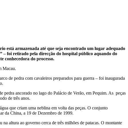
uário está armazenada até que seja encontrado um lugar adequado
 – foi retirado pela direcção do hospital público aquando do
onte conhecedora do processo.
 em Macau.
arco de pedra com cavaleiros preparados para guerra – foi inaugurada
o.
co de pedra ancorado no lago do Palácio de Verão, em Pequim. As peças
odo de três anos.
de água que criam uma neblina em volta das peças. O conjunto
pular da China, a 19 de Dezembro de 1999.
 na altura ao governo cerca de três milhões de patacas. O montante