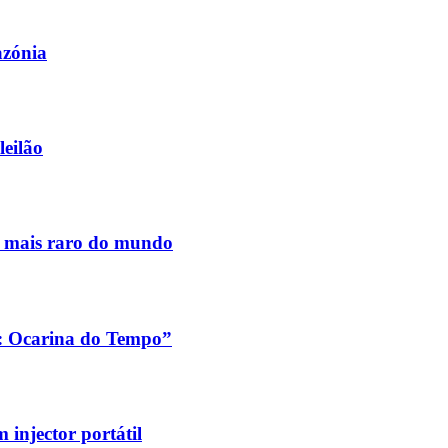
azónia
leilão
s mais raro do mundo
a: Ocarina do Tempo”
injector portátil