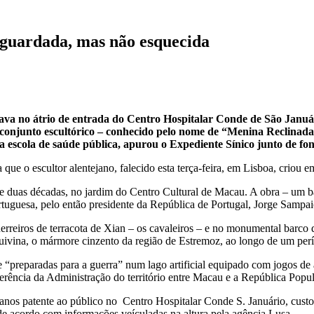
 guardada, mas não esquecida
trava no átrio de entrada do Centro Hospitalar Conde de São Jan
conjunto escultórico – conhecido pelo nome de “Menina Reclinada”
iga escola de saúde pública, apurou o Expediente Sínico junto de f
 que o escultor alentejano, falecido esta terça-feira, em Lisboa, criou
de duas décadas, no jardim do Centro Cultural de Macau. A obra – um b
rtuguesa, pelo então presidente da República de Portugal, Jorge Sampai
guerreiros de terracota de Xian – os cavaleiros – e no monumental bar
uivina, o mármore cinzento da região de Estremoz, ao longo de um perí
e e “preparadas para a guerra” num lago artificial equipado com jogos 
nsferência da Administração do território entre Macau e a República Po
anos patente ao público no Centro Hospitalar Conde S. Januário, custou
, de acordo com informações veículadas na altura pela agência Lusa.