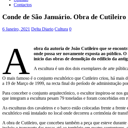
Contactos
Conde de São Januário. Obra de Cutileiro
6 Janeiro, 2021
Delta Diario
Cultura
0
A
obra da autoria de João Cutileiro que se encon
onde possa ser novamente exposta ao público. O 
início das obras de demolição do edifício da ant
A escultura é um dos dois exemplares de arte pública
O mais famoso é o conjunto escultórico que Cutileiro criou, há mais 
a 19 de Março de 1999, na recta final do período de administração po
Para conceber o conjunto arquitectónico, o escultor inspirou-se nos 
que integram a escultura pesam 79 toneladas e foram concebidas em r
As esculturas dos cavaleiros e o barco estão colocadas frente a frent
escultórico está instalado no local onde decorreu a cerimónia de tra
A obra de Cutileiro, que concebeu também a peça que esteve durante 
incluiu o transporte das peças até ao território em quatro contentores