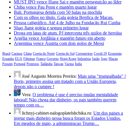
MUST IPO vence Hang Sai e mantém perseguição ao líder
Chiba vence Pau Peng e mantém quarto lugar
Bali. Portuguesa detida com 50 balas na mochila
Com os olhos no título. Gala goleia Benfica de Macau.
Pessoa caligráfico. Até 4 de Julho na Fundação Rui Cunha
Shao Jiang goleia e segura primeiro lugar
Droga em latas de atum. PJ intercepta três quilos de heroína
Argélia vence Jordânia e mantém futuro em aberto
Argentina vence Áustria com dois golos de Messi
Brasil
Casinos
China
Coreia do Norte
Coreia do Sul
Coronavírus
Covid-19
Economia
Espanha
EUA
Filipinas
França
Governo
Hong Kong
Indonésia
Japão
Jogo
Macau
Pequim
Portugal
Protestos
Tailândia
Taiwan
Vacina
Índia
José Augusto Moreira Pereira:
Mais uma "trumpalhada" !
Boris, primeiro assina um tratado com a União Europeia,
depois não o cumpre !
Vera:
O problema é que é preciso mudar mentalidade
laboral! Não chega dar dinheiro, os pais também querem
tempo com os…
lichnyj-cabinet-nalogoplatelshchika.ru:
Um dos paises a
injetar mais dinheiro nessa busca foram os Estados Unidos.
Em meados de maio, a administracao Trump…