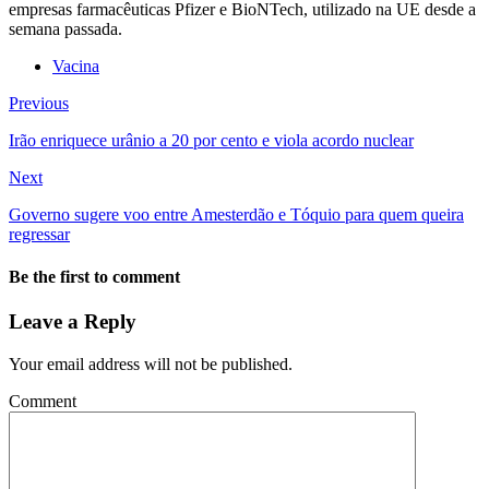
empresas farmacêuticas Pfizer e BioNTech, utilizado na UE desde a
semana passada.
Vacina
Previous
Irão enriquece urânio a 20 por cento e viola acordo nuclear
Next
Governo sugere voo entre Amesterdão e Tóquio para quem queira
regressar
Be the first to comment
Leave a Reply
Your email address will not be published.
Comment