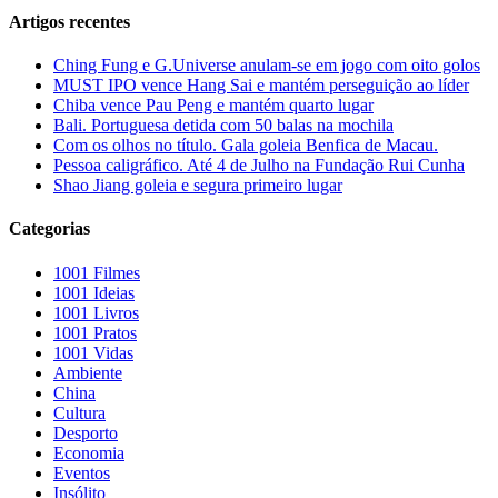
Artigos recentes
Ching Fung e G.Universe anulam-se em jogo com oito golos
MUST IPO vence Hang Sai e mantém perseguição ao líder
Chiba vence Pau Peng e mantém quarto lugar
Bali. Portuguesa detida com 50 balas na mochila
Com os olhos no título. Gala goleia Benfica de Macau.
Pessoa caligráfico. Até 4 de Julho na Fundação Rui Cunha
Shao Jiang goleia e segura primeiro lugar
Categorias
1001 Filmes
1001 Ideias
1001 Livros
1001 Pratos
1001 Vidas
Ambiente
China
Cultura
Desporto
Economia
Eventos
Insólito