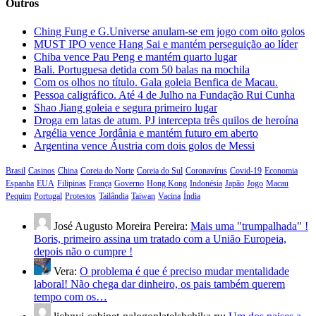
Outros
Ching Fung e G.Universe anulam-se em jogo com oito golos
MUST IPO vence Hang Sai e mantém perseguição ao líder
Chiba vence Pau Peng e mantém quarto lugar
Bali. Portuguesa detida com 50 balas na mochila
Com os olhos no título. Gala goleia Benfica de Macau.
Pessoa caligráfico. Até 4 de Julho na Fundação Rui Cunha
Shao Jiang goleia e segura primeiro lugar
Droga em latas de atum. PJ intercepta três quilos de heroína
Argélia vence Jordânia e mantém futuro em aberto
Argentina vence Áustria com dois golos de Messi
Brasil
Casinos
China
Coreia do Norte
Coreia do Sul
Coronavírus
Covid-19
Economia
Espanha
EUA
Filipinas
França
Governo
Hong Kong
Indonésia
Japão
Jogo
Macau
Pequim
Portugal
Protestos
Tailândia
Taiwan
Vacina
Índia
José Augusto Moreira Pereira:
Mais uma "trumpalhada" !
Boris, primeiro assina um tratado com a União Europeia,
depois não o cumpre !
Vera:
O problema é que é preciso mudar mentalidade
laboral! Não chega dar dinheiro, os pais também querem
tempo com os…