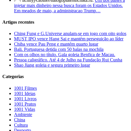
lichnyj-cabinet-nalogoplatelshchika.ru:
Um dos paises a
injetar mais dinheiro nessa busca foram os Estados Unidos.
Em meados de maio, a administracao Trump…
Artigos recentes
Ching Fung e G.Universe anulam-se em jogo com oito golos
MUST IPO vence Hang Sai e mantém perseguição ao líder
Chiba vence Pau Peng e mantém quarto lugar
Bali. Portuguesa detida com 50 balas na mochila
Com os olhos no título. Gala goleia Benfica de Macau.
Pessoa caligráfico. Até 4 de Julho na Fundação Rui Cunha
Shao Jiang goleia e segura primeiro lugar
Categorias
1001 Filmes
1001 Ideias
1001 Livros
1001 Pratos
1001 Vidas
Ambiente
China
Cultura
Desporto