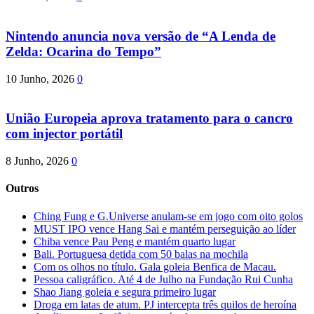
Nintendo anuncia nova versão de “A Lenda de
Zelda: Ocarina do Tempo”
10 Junho, 2026
0
União Europeia aprova tratamento para o cancro
com injector portátil
8 Junho, 2026
0
Outros
Ching Fung e G.Universe anulam-se em jogo com oito golos
MUST IPO vence Hang Sai e mantém perseguição ao líder
Chiba vence Pau Peng e mantém quarto lugar
Bali. Portuguesa detida com 50 balas na mochila
Com os olhos no título. Gala goleia Benfica de Macau.
Pessoa caligráfico. Até 4 de Julho na Fundação Rui Cunha
Shao Jiang goleia e segura primeiro lugar
Droga em latas de atum. PJ intercepta três quilos de heroína