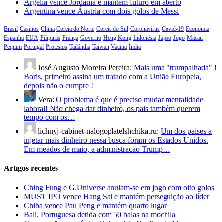
Argélia vence Jordânia e mantém futuro em aberto
Argentina vence Áustria com dois golos de Messi
Brasil
Casinos
China
Coreia do Norte
Coreia do Sul
Coronavírus
Covid-19
Economia
Espanha
EUA
Filipinas
França
Governo
Hong Kong
Indonésia
Japão
Jogo
Macau
Pequim
Portugal
Protestos
Tailândia
Taiwan
Vacina
Índia
José Augusto Moreira Pereira:
Mais uma "trumpalhada" !
Boris, primeiro assina um tratado com a União Europeia,
depois não o cumpre !
Vera:
O problema é que é preciso mudar mentalidade
laboral! Não chega dar dinheiro, os pais também querem
tempo com os…
lichnyj-cabinet-nalogoplatelshchika.ru:
Um dos paises a
injetar mais dinheiro nessa busca foram os Estados Unidos.
Em meados de maio, a administracao Trump…
Artigos recentes
Ching Fung e G.Universe anulam-se em jogo com oito golos
MUST IPO vence Hang Sai e mantém perseguição ao líder
Chiba vence Pau Peng e mantém quarto lugar
Bali. Portuguesa detida com 50 balas na mochila