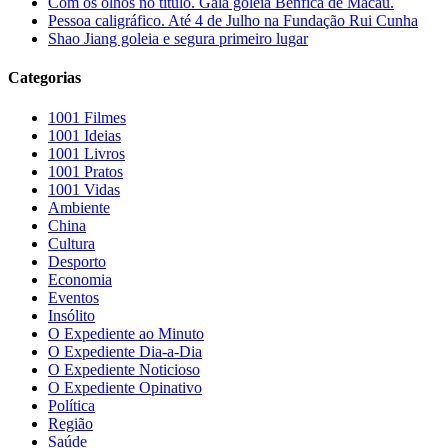
Com os olhos no título. Gala goleia Benfica de Macau.
Pessoa caligráfico. Até 4 de Julho na Fundação Rui Cunha
Shao Jiang goleia e segura primeiro lugar
Categorias
1001 Filmes
1001 Ideias
1001 Livros
1001 Pratos
1001 Vidas
Ambiente
China
Cultura
Desporto
Economia
Eventos
Insólito
O Expediente ao Minuto
O Expediente Dia-a-Dia
O Expediente Noticioso
O Expediente Opinativo
Política
Região
Saúde