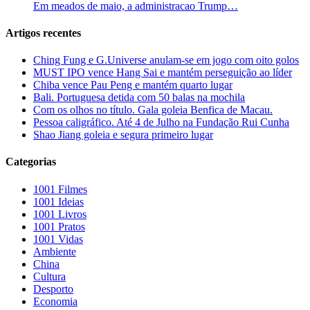
Em meados de maio, a administracao Trump…
Artigos recentes
Ching Fung e G.Universe anulam-se em jogo com oito golos
MUST IPO vence Hang Sai e mantém perseguição ao líder
Chiba vence Pau Peng e mantém quarto lugar
Bali. Portuguesa detida com 50 balas na mochila
Com os olhos no título. Gala goleia Benfica de Macau.
Pessoa caligráfico. Até 4 de Julho na Fundação Rui Cunha
Shao Jiang goleia e segura primeiro lugar
Categorias
1001 Filmes
1001 Ideias
1001 Livros
1001 Pratos
1001 Vidas
Ambiente
China
Cultura
Desporto
Economia