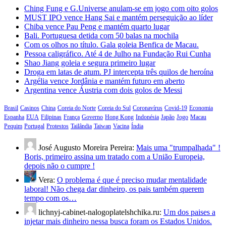
Ching Fung e G.Universe anulam-se em jogo com oito golos
MUST IPO vence Hang Sai e mantém perseguição ao líder
Chiba vence Pau Peng e mantém quarto lugar
Bali. Portuguesa detida com 50 balas na mochila
Com os olhos no título. Gala goleia Benfica de Macau.
Pessoa caligráfico. Até 4 de Julho na Fundação Rui Cunha
Shao Jiang goleia e segura primeiro lugar
Droga em latas de atum. PJ intercepta três quilos de heroína
Argélia vence Jordânia e mantém futuro em aberto
Argentina vence Áustria com dois golos de Messi
Brasil
Casinos
China
Coreia do Norte
Coreia do Sul
Coronavírus
Covid-19
Economia
Espanha
EUA
Filipinas
França
Governo
Hong Kong
Indonésia
Japão
Jogo
Macau
Pequim
Portugal
Protestos
Tailândia
Taiwan
Vacina
Índia
José Augusto Moreira Pereira:
Mais uma "trumpalhada" !
Boris, primeiro assina um tratado com a União Europeia,
depois não o cumpre !
Vera:
O problema é que é preciso mudar mentalidade
laboral! Não chega dar dinheiro, os pais também querem
tempo com os…
lichnyj-cabinet-nalogoplatelshchika.ru:
Um dos paises a
injetar mais dinheiro nessa busca foram os Estados Unidos.