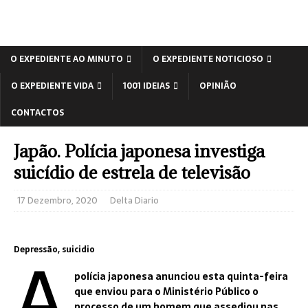
O EXPEDIENTE AO MINUTO
O EXPEDIENTE NOTICIOSO
O EXPEDIENTE VIDA
1001 IDEIAS
OPINIÃO
CONTACTOS
Japão. Polícia japonesa investiga
suicídio de estrela de televisão
17 Dezembro, 2020
Delta Diario
A
Depressão, suicidio
polícia japonesa anunciou esta quinta-feira
que enviou para o Ministério Público o
processo de um homem que assediou nas