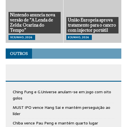
Nintendo anuncia nova
versão de “A Lenda de
União Europeia aprova
Zelda: Ocarina do
tratamento para o cancro
Tempo”
com injector portátil
10 JUNHO, 2026
8 JUNHO, 2026
OUTROS
Ching Fung e G.Universe anulam-se em jogo com oito
golos
MUST IPO vence Hang Sai e mantém perseguição ao
líder
Chiba vence Pau Peng e mantém quarto lugar