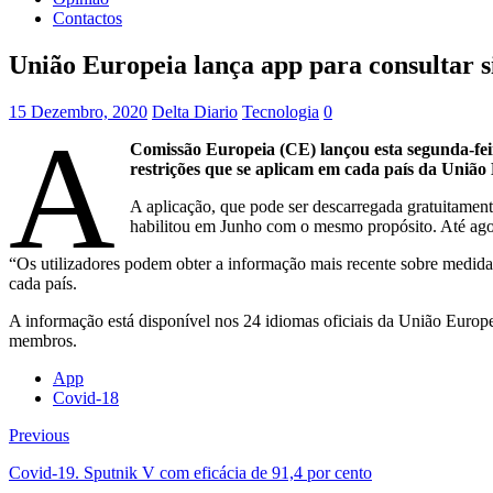
Contactos
União Europeia lança app para consultar 
15 Dezembro, 2020
Delta Diario
Tecnologia
0
A
Comissão Europeia (CE) lançou esta segunda-fe
restrições que se aplicam em cada país da União 
A aplicação, que pode ser descarregada gratuitament
habilitou em Junho com o mesmo propósito. Até agora
“Os utilizadores podem obter a informação mais recente sobre medidas 
cada país.
A informação está disponível nos 24 idiomas oficiais da União Euro
membros.
App
Covid-18
Previous
Covid-19. Sputnik V com eficácia de 91,4 por cento