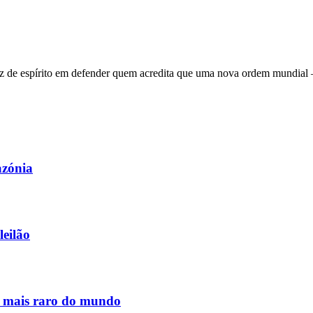
 de espírito em defender quem acredita que uma nova ordem mundial – q
azónia
leilão
s mais raro do mundo