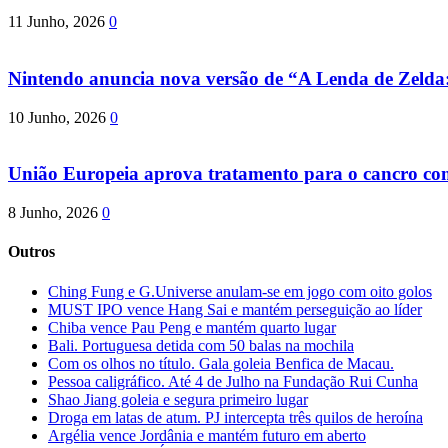
11 Junho, 2026
0
Nintendo anuncia nova versão de “A Lenda de Zeld
10 Junho, 2026
0
União Europeia aprova tratamento para o cancro com 
8 Junho, 2026
0
Outros
Ching Fung e G.Universe anulam-se em jogo com oito golos
MUST IPO vence Hang Sai e mantém perseguição ao líder
Chiba vence Pau Peng e mantém quarto lugar
Bali. Portuguesa detida com 50 balas na mochila
Com os olhos no título. Gala goleia Benfica de Macau.
Pessoa caligráfico. Até 4 de Julho na Fundação Rui Cunha
Shao Jiang goleia e segura primeiro lugar
Droga em latas de atum. PJ intercepta três quilos de heroína
Argélia vence Jordânia e mantém futuro em aberto