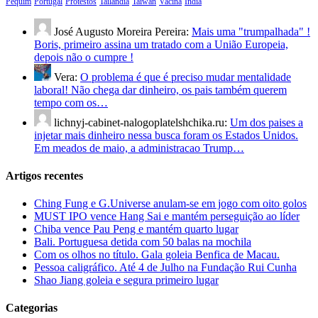
Pequim
Portugal
Protestos
Tailândia
Taiwan
Vacina
Índia
José Augusto Moreira Pereira:
Mais uma "trumpalhada" !
Boris, primeiro assina um tratado com a União Europeia,
depois não o cumpre !
Vera:
O problema é que é preciso mudar mentalidade
laboral! Não chega dar dinheiro, os pais também querem
tempo com os…
lichnyj-cabinet-nalogoplatelshchika.ru:
Um dos paises a
injetar mais dinheiro nessa busca foram os Estados Unidos.
Em meados de maio, a administracao Trump…
Artigos recentes
Ching Fung e G.Universe anulam-se em jogo com oito golos
MUST IPO vence Hang Sai e mantém perseguição ao líder
Chiba vence Pau Peng e mantém quarto lugar
Bali. Portuguesa detida com 50 balas na mochila
Com os olhos no título. Gala goleia Benfica de Macau.
Pessoa caligráfico. Até 4 de Julho na Fundação Rui Cunha
Shao Jiang goleia e segura primeiro lugar
Categorias