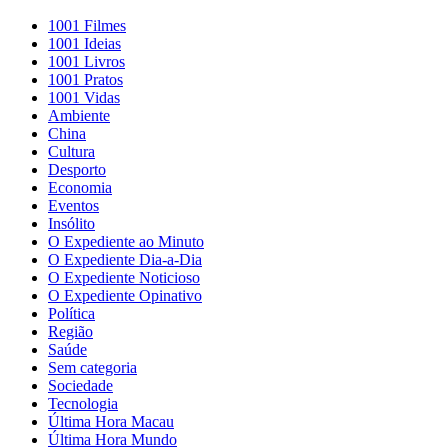
1001 Filmes
1001 Ideias
1001 Livros
1001 Pratos
1001 Vidas
Ambiente
China
Cultura
Desporto
Economia
Eventos
Insólito
O Expediente ao Minuto
O Expediente Dia-a-Dia
O Expediente Noticioso
O Expediente Opinativo
Política
Região
Saúde
Sem categoria
Sociedade
Tecnologia
Última Hora Macau
Última Hora Mundo