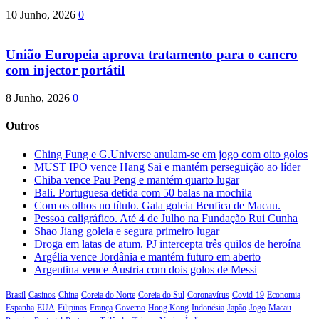
10 Junho, 2026
0
União Europeia aprova tratamento para o cancro
com injector portátil
8 Junho, 2026
0
Outros
Ching Fung e G.Universe anulam-se em jogo com oito golos
MUST IPO vence Hang Sai e mantém perseguição ao líder
Chiba vence Pau Peng e mantém quarto lugar
Bali. Portuguesa detida com 50 balas na mochila
Com os olhos no título. Gala goleia Benfica de Macau.
Pessoa caligráfico. Até 4 de Julho na Fundação Rui Cunha
Shao Jiang goleia e segura primeiro lugar
Droga em latas de atum. PJ intercepta três quilos de heroína
Argélia vence Jordânia e mantém futuro em aberto
Argentina vence Áustria com dois golos de Messi
Brasil
Casinos
China
Coreia do Norte
Coreia do Sul
Coronavírus
Covid-19
Economia
Espanha
EUA
Filipinas
França
Governo
Hong Kong
Indonésia
Japão
Jogo
Macau