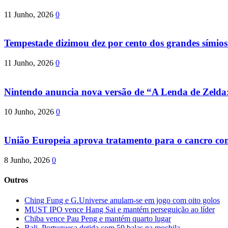
11 Junho, 2026
0
Tempestade dizimou dez por cento dos grandes símio
11 Junho, 2026
0
Nintendo anuncia nova versão de “A Lenda de Zeld
10 Junho, 2026
0
União Europeia aprova tratamento para o cancro com 
8 Junho, 2026
0
Outros
Ching Fung e G.Universe anulam-se em jogo com oito golos
MUST IPO vence Hang Sai e mantém perseguição ao líder
Chiba vence Pau Peng e mantém quarto lugar
Bali. Portuguesa detida com 50 balas na mochila