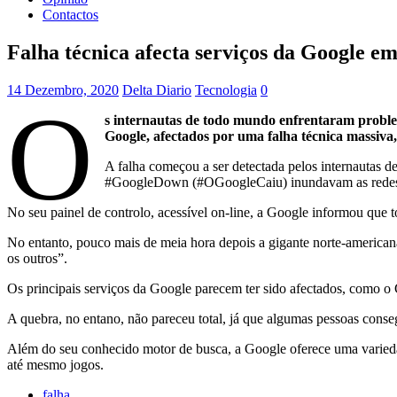
Contactos
Falha técnica afecta serviços da Google e
14 Dezembro, 2020
Delta Diario
Tecnologia
0
O
s internautas de todo mundo enfrentaram proble
Google, afectados por uma falha técnica massiva, 
A falha começou a ser detectada pelos internautas d
#GoogleDown (#OGoogleCaiu) inundavam as redes so
No seu painel de controlo, acessível on-line, a Google informou que t
No entanto, pouco mais de meia hora depois a gigante norte-americana
os outros”.
Os principais serviços da Google parecem ter sido afectados, como 
A quebra, no entano, não pareceu total, já que algumas pessoas conse
Além do seu conhecido motor de busca, a Google oferece uma varieda
até mesmo jogos.
falha