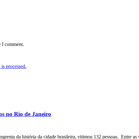
e I comment.
is processed.
os no Rio de Janeiro
angrenta da história da cidade brasileira, vitimou 132 pessoas. Entre as 