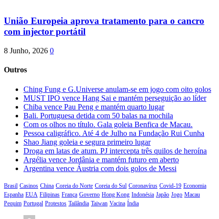
União Europeia aprova tratamento para o cancro
com injector portátil
8 Junho, 2026
0
Outros
Ching Fung e G.Universe anulam-se em jogo com oito golos
MUST IPO vence Hang Sai e mantém perseguição ao líder
Chiba vence Pau Peng e mantém quarto lugar
Bali. Portuguesa detida com 50 balas na mochila
Com os olhos no título. Gala goleia Benfica de Macau.
Pessoa caligráfico. Até 4 de Julho na Fundação Rui Cunha
Shao Jiang goleia e segura primeiro lugar
Droga em latas de atum. PJ intercepta três quilos de heroína
Argélia vence Jordânia e mantém futuro em aberto
Argentina vence Áustria com dois golos de Messi
Brasil
Casinos
China
Coreia do Norte
Coreia do Sul
Coronavírus
Covid-19
Economia
Espanha
EUA
Filipinas
França
Governo
Hong Kong
Indonésia
Japão
Jogo
Macau
Pequim
Portugal
Protestos
Tailândia
Taiwan
Vacina
Índia