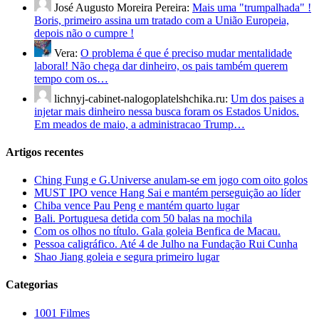
José Augusto Moreira Pereira:
Mais uma "trumpalhada" !
Boris, primeiro assina um tratado com a União Europeia,
depois não o cumpre !
Vera:
O problema é que é preciso mudar mentalidade
laboral! Não chega dar dinheiro, os pais também querem
tempo com os…
lichnyj-cabinet-nalogoplatelshchika.ru:
Um dos paises a
injetar mais dinheiro nessa busca foram os Estados Unidos.
Em meados de maio, a administracao Trump…
Artigos recentes
Ching Fung e G.Universe anulam-se em jogo com oito golos
MUST IPO vence Hang Sai e mantém perseguição ao líder
Chiba vence Pau Peng e mantém quarto lugar
Bali. Portuguesa detida com 50 balas na mochila
Com os olhos no título. Gala goleia Benfica de Macau.
Pessoa caligráfico. Até 4 de Julho na Fundação Rui Cunha
Shao Jiang goleia e segura primeiro lugar
Categorias
1001 Filmes