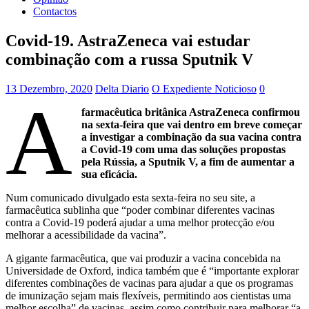
Contactos
Covid-19. AstraZeneca vai estudar
combinação com a russa Sputnik V
13 Dezembro, 2020
Delta Diario
O Expediente Noticioso
0
A
farmacêutica britânica AstraZeneca confirmou
na sexta-feira que vai dentro em breve começar
a investigar a combinação da sua vacina contra
a Covid-19 com uma das soluções propostas
pela Rússia, a Sputnik V, a fim de aumentar a
sua eficácia.
Num comunicado divulgado esta sexta-feira no seu site, a
farmacêutica sublinha que “poder combinar diferentes vacinas
contra a Covid-19 poderá ajudar a uma melhor protecção e/ou
melhorar a acessibilidade da vacina”.
A gigante farmacêutica, que vai produzir a vacina concebida na
Universidade de Oxford, indica também que é “importante explorar
diferentes combinações de vacinas para ajudar a que os programas
de imunização sejam mais flexíveis, permitindo aos cientistas uma
melhor escolha” de vacinas, assim como contribuir para melhorar “a