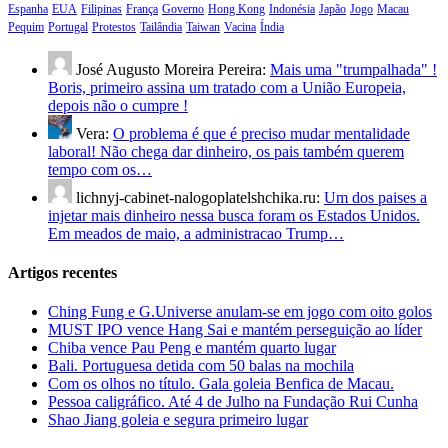
Espanha
EUA
Filipinas
França
Governo
Hong Kong
Indonésia
Japão
Jogo
Macau
Pequim
Portugal
Protestos
Tailândia
Taiwan
Vacina
Índia
José Augusto Moreira Pereira:
Mais uma "trumpalhada" !
Boris, primeiro assina um tratado com a União Europeia,
depois não o cumpre !
Vera:
O problema é que é preciso mudar mentalidade
laboral! Não chega dar dinheiro, os pais também querem
tempo com os…
lichnyj-cabinet-nalogoplatelshchika.ru:
Um dos paises a
injetar mais dinheiro nessa busca foram os Estados Unidos.
Em meados de maio, a administracao Trump…
Artigos recentes
Ching Fung e G.Universe anulam-se em jogo com oito golos
MUST IPO vence Hang Sai e mantém perseguição ao líder
Chiba vence Pau Peng e mantém quarto lugar
Bali. Portuguesa detida com 50 balas na mochila
Com os olhos no título. Gala goleia Benfica de Macau.
Pessoa caligráfico. Até 4 de Julho na Fundação Rui Cunha
Shao Jiang goleia e segura primeiro lugar