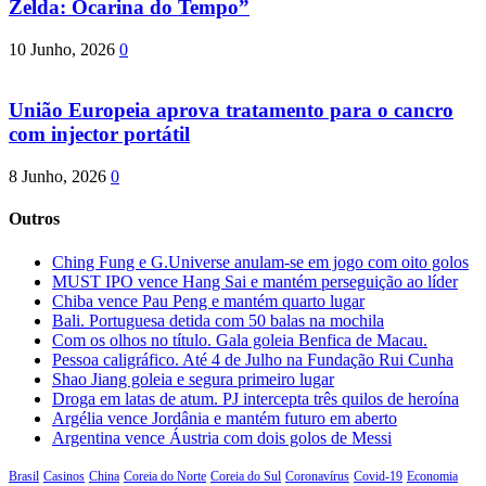
Zelda: Ocarina do Tempo”
10 Junho, 2026
0
União Europeia aprova tratamento para o cancro
com injector portátil
8 Junho, 2026
0
Outros
Ching Fung e G.Universe anulam-se em jogo com oito golos
MUST IPO vence Hang Sai e mantém perseguição ao líder
Chiba vence Pau Peng e mantém quarto lugar
Bali. Portuguesa detida com 50 balas na mochila
Com os olhos no título. Gala goleia Benfica de Macau.
Pessoa caligráfico. Até 4 de Julho na Fundação Rui Cunha
Shao Jiang goleia e segura primeiro lugar
Droga em latas de atum. PJ intercepta três quilos de heroína
Argélia vence Jordânia e mantém futuro em aberto
Argentina vence Áustria com dois golos de Messi
Brasil
Casinos
China
Coreia do Norte
Coreia do Sul
Coronavírus
Covid-19
Economia