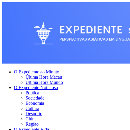
O Expediente ao Minuto
Última Hora Macau
Última Hora Mundo
O Expediente Noticioso
Política
Sociedade
Economia
Cultura
Desporto
China
Região
O Expediente Vida