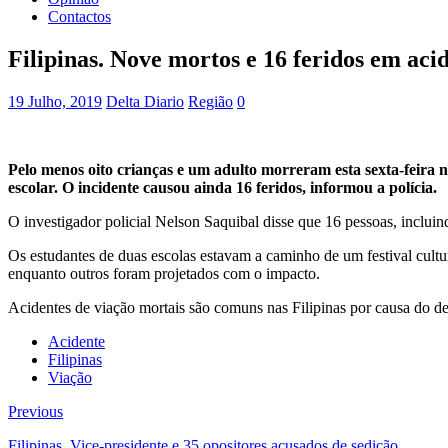
Contactos
Filipinas. Nove mortos e 16 feridos em aci
19 Julho, 2019
Delta Diario
Região
0
Pelo menos oito crianças e um adulto morreram esta sexta-feira n
escolar. O incidente causou ainda 16 feridos, informou a polícia.
O investigador policial Nelson Saquibal disse que 16 pessoas, incluin
Os estudantes de duas escolas estavam a caminho de um festival cultur
enquanto outros foram projetados com o impacto.
Acidentes de viação mortais são comuns nas Filipinas por causa do desr
Acidente
Filipinas
Viação
Previous
Filipinas. Vice-presidente e 35 opositores acusados de sedição