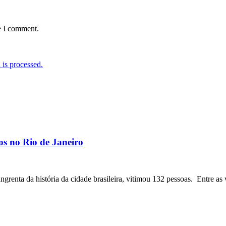
e I comment.
is processed.
os no Rio de Janeiro
angrenta da história da cidade brasileira, vitimou 132 pessoas. Entre as 