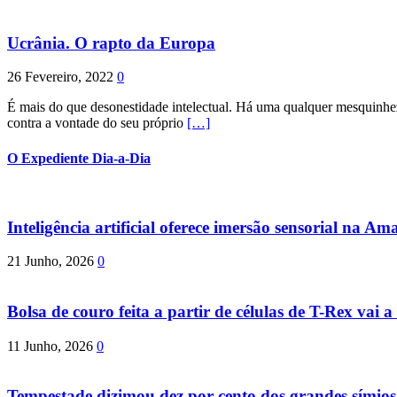
Ucrânia. O rapto da Europa
26 Fevereiro, 2022
0
É mais do que desonestidade intelectual. Há uma qualquer mesquinhez
contra a vontade do seu próprio
[…]
O Expediente Dia-a-Dia
Inteligência artificial oferece imersão sensorial na Am
21 Junho, 2026
0
Bolsa de couro feita a partir de células de T-Rex vai a 
11 Junho, 2026
0
Tempestade dizimou dez por cento dos grandes símio