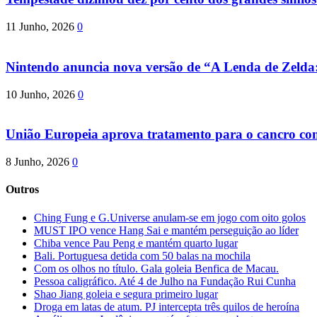
11 Junho, 2026
0
Nintendo anuncia nova versão de “A Lenda de Zeld
10 Junho, 2026
0
União Europeia aprova tratamento para o cancro com 
8 Junho, 2026
0
Outros
Ching Fung e G.Universe anulam-se em jogo com oito golos
MUST IPO vence Hang Sai e mantém perseguição ao líder
Chiba vence Pau Peng e mantém quarto lugar
Bali. Portuguesa detida com 50 balas na mochila
Com os olhos no título. Gala goleia Benfica de Macau.
Pessoa caligráfico. Até 4 de Julho na Fundação Rui Cunha
Shao Jiang goleia e segura primeiro lugar
Droga em latas de atum. PJ intercepta três quilos de heroína