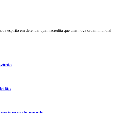
 de espírito em defender quem acredita que uma nova ordem mundial – q
azónia
leilão
s mais raro do mundo