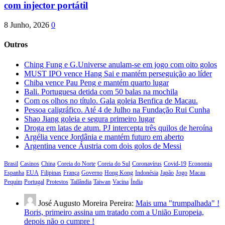
com injector portátil
8 Junho, 2026
0
Outros
Ching Fung e G.Universe anulam-se em jogo com oito golos
MUST IPO vence Hang Sai e mantém perseguição ao líder
Chiba vence Pau Peng e mantém quarto lugar
Bali. Portuguesa detida com 50 balas na mochila
Com os olhos no título. Gala goleia Benfica de Macau.
Pessoa caligráfico. Até 4 de Julho na Fundação Rui Cunha
Shao Jiang goleia e segura primeiro lugar
Droga em latas de atum. PJ intercepta três quilos de heroína
Argélia vence Jordânia e mantém futuro em aberto
Argentina vence Áustria com dois golos de Messi
Brasil
Casinos
China
Coreia do Norte
Coreia do Sul
Coronavírus
Covid-19
Economia
Espanha
EUA
Filipinas
França
Governo
Hong Kong
Indonésia
Japão
Jogo
Macau
Pequim
Portugal
Protestos
Tailândia
Taiwan
Vacina
Índia
José Augusto Moreira Pereira:
Mais uma "trumpalhada" !
Boris, primeiro assina um tratado com a União Europeia,
depois não o cumpre !