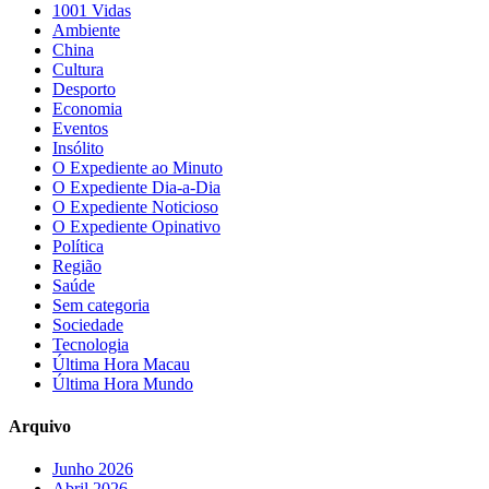
1001 Vidas
Ambiente
China
Cultura
Desporto
Economia
Eventos
Insólito
O Expediente ao Minuto
O Expediente Dia-a-Dia
O Expediente Noticioso
O Expediente Opinativo
Política
Região
Saúde
Sem categoria
Sociedade
Tecnologia
Última Hora Macau
Última Hora Mundo
Arquivo
Junho 2026
Abril 2026