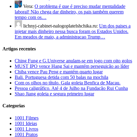
Vera:
O problema é que é preciso mudar mentalidade
laboral! Não chega dar dinheiro, os pais também querem
tempo com os…
lichnyj-cabinet-nalogoplatelshchika.ru:
Um dos paises a
injetar mais dinheiro nessa busca foram os Estados Unidos.
Em meados de maio, a administracao Trump…
Artigos recentes
Ching Fung e G.Universe anulam-se em jogo com oito golos
MUST IPO vence Hang Sai e mantém perseguição ao líder
Chiba vence Pau Peng e mantém quarto lugar
Bali. Portuguesa detida com 50 balas na mochila
Com os olhos no título. Gala goleia Benfica de Macau.
Pessoa caligráfico. Até 4 de Julho na Fundação Rui Cunha
Shao Jiang goleia e segura primeiro lugar
Categorias
1001 Filmes
1001 Ideias
1001 Livros
1001 Pratos