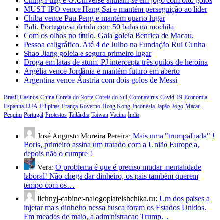
Ching Fung e G.Universe anulam-se em jogo com oito golos
MUST IPO vence Hang Sai e mantém perseguição ao líder
Chiba vence Pau Peng e mantém quarto lugar
Bali. Portuguesa detida com 50 balas na mochila
Com os olhos no título. Gala goleia Benfica de Macau.
Pessoa caligráfico. Até 4 de Julho na Fundação Rui Cunha
Shao Jiang goleia e segura primeiro lugar
Droga em latas de atum. PJ intercepta três quilos de heroína
Argélia vence Jordânia e mantém futuro em aberto
Argentina vence Áustria com dois golos de Messi
Brasil
Casinos
China
Coreia do Norte
Coreia do Sul
Coronavírus
Covid-19
Economia
Espanha
EUA
Filipinas
França
Governo
Hong Kong
Indonésia
Japão
Jogo
Macau
Pequim
Portugal
Protestos
Tailândia
Taiwan
Vacina
Índia
José Augusto Moreira Pereira:
Mais uma "trumpalhada" !
Boris, primeiro assina um tratado com a União Europeia,
depois não o cumpre !
Vera:
O problema é que é preciso mudar mentalidade
laboral! Não chega dar dinheiro, os pais também querem
tempo com os…
lichnyj-cabinet-nalogoplatelshchika.ru:
Um dos paises a
injetar mais dinheiro nessa busca foram os Estados Unidos.
Em meados de maio, a administracao Trump…