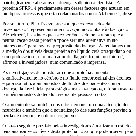
patologicamente alterados na doença, salientou a cientista: “A
proteína SFRP1 é precisamente um desses factores que actuam em
múltiplos processos que estão relacionados com o Alzheimer”, disse.
Por seu turno, Pilar Esteve precisou que os resultados da
investigação “representam uma inovação no combate à doença do
Alzheimer”, insistindo que as experiências demonstraram que a
neutralização dessa proteína “pode ser uma alternativa muito
interessante” para travar a progressão da doença: “Acreditamos que
a medição dos níveis desta proteína no líquido cefalorraquidiano ou
soro pode-se tornar um marcador de diagnóstico útil no futuro”,
afirmou a investigadora, num comunicado à imprensa.
As investigações demonstraram que a proteína aumenta
significativamente no cérebro e no fluido cerebrospinal dos doentes
e para isso utilizaram amostras de fluidos dos pacientes com a
doença, da fase inicial para estágios mais avançados, e foram usadas
também amostras do tecido cerebral de pessoas mortas.
O aumento dessa proteína nos ratos demonstrou uma alteração dos
neurónios e também que a neutralização das suas funções previne a
perda de memória e o défice cognitivo.
O passo seguinte previsto pelos investigadores é realizar um estudo
para analisar se os níveis desta proteína no sangue podem servir para