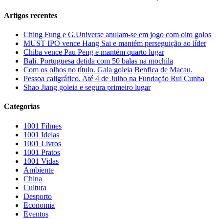
Artigos recentes
Ching Fung e G.Universe anulam-se em jogo com oito golos
MUST IPO vence Hang Sai e mantém perseguição ao líder
Chiba vence Pau Peng e mantém quarto lugar
Bali. Portuguesa detida com 50 balas na mochila
Com os olhos no título. Gala goleia Benfica de Macau.
Pessoa caligráfico. Até 4 de Julho na Fundação Rui Cunha
Shao Jiang goleia e segura primeiro lugar
Categorias
1001 Filmes
1001 Ideias
1001 Livros
1001 Pratos
1001 Vidas
Ambiente
China
Cultura
Desporto
Economia
Eventos