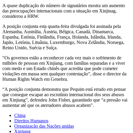
A quase duplicação do número de signatários mostra um aumento
das preocupações internacionais com a situação em Xinjinag,
considerou a HRW.
A posição conjunta esta quarta-feira divulgada foi assinada pela
Alemanha, Austrália, Áustria, Bélgica, Canadá, Dinamarca,
Espanha, Estónia, Finlândia, França, Holanda, Islândia, Irlanda,
Japão, Letónia, Lituânia, Luxemburgo, Nova Zelândia, Noruega,
Reino Unido, Suécia e Suíça.
“Os governos estão a reconhecer cada vez mais o sofrimento de
milhões de pessoas em Xinjiang, com famílias separadas e a viver
com medo e um Estado chinês que acredita que pode cometer
violações em massa sem qualquer contestação”, disse o director da
Human Rights Watch em Genebra.
“A posição conjunta demonstra que Pequim está errado em pensar
que consegue escapar ao escrutínio internacional dos seus abusos
em Xinjiang”, defendeu John Fisher, garantindo que “a pressão vai
aumentar até que os aterradores abusos acabem”.
China
Direitos Humanos
Organização das Nações unidas
Xinjiang