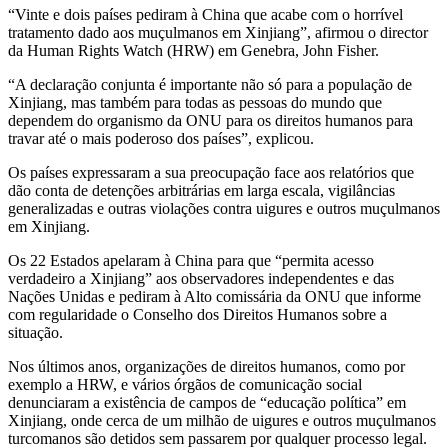
“Vinte e dois países pediram à China que acabe com o horrível
tratamento dado aos muçulmanos em Xinjiang”, afirmou o director
da Human Rights Watch (HRW) em Genebra, John Fisher.
“A declaração conjunta é importante não só para a população de
Xinjiang, mas também para todas as pessoas do mundo que
dependem do organismo da ONU para os direitos humanos para
travar até o mais poderoso dos países”, explicou.
Os países expressaram a sua preocupação face aos relatórios que
dão conta de detenções arbitrárias em larga escala, vigilâncias
generalizadas e outras violações contra uigures e outros muçulmanos
em Xinjiang.
Os 22 Estados apelaram à China para que “permita acesso
verdadeiro a Xinjiang” aos observadores independentes e das
Nações Unidas e pediram à Alto comissária da ONU que informe
com regularidade o Conselho dos Direitos Humanos sobre a
situação.
Nos últimos anos, organizações de direitos humanos, como por
exemplo a HRW, e vários órgãos de comunicação social
denunciaram a existência de campos de “educação política” em
Xinjiang, onde cerca de um milhão de uigures e outros muçulmanos
turcomanos são detidos sem passarem por qualquer processo legal.