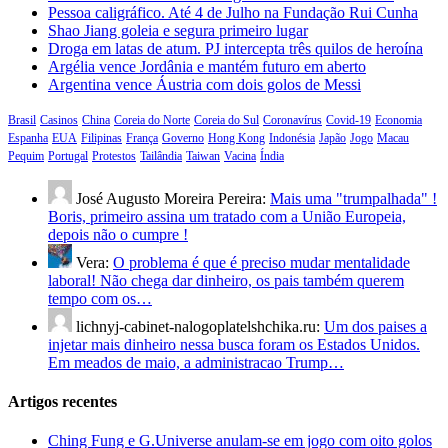
Pessoa caligráfico. Até 4 de Julho na Fundação Rui Cunha
Shao Jiang goleia e segura primeiro lugar
Droga em latas de atum. PJ intercepta três quilos de heroína
Argélia vence Jordânia e mantém futuro em aberto
Argentina vence Áustria com dois golos de Messi
Brasil
Casinos
China
Coreia do Norte
Coreia do Sul
Coronavírus
Covid-19
Economia
Espanha
EUA
Filipinas
França
Governo
Hong Kong
Indonésia
Japão
Jogo
Macau
Pequim
Portugal
Protestos
Tailândia
Taiwan
Vacina
Índia
José Augusto Moreira Pereira:
Mais uma "trumpalhada" !
Boris, primeiro assina um tratado com a União Europeia,
depois não o cumpre !
Vera:
O problema é que é preciso mudar mentalidade
laboral! Não chega dar dinheiro, os pais também querem
tempo com os…
lichnyj-cabinet-nalogoplatelshchika.ru:
Um dos paises a
injetar mais dinheiro nessa busca foram os Estados Unidos.
Em meados de maio, a administracao Trump…
Artigos recentes
Ching Fung e G.Universe anulam-se em jogo com oito golos