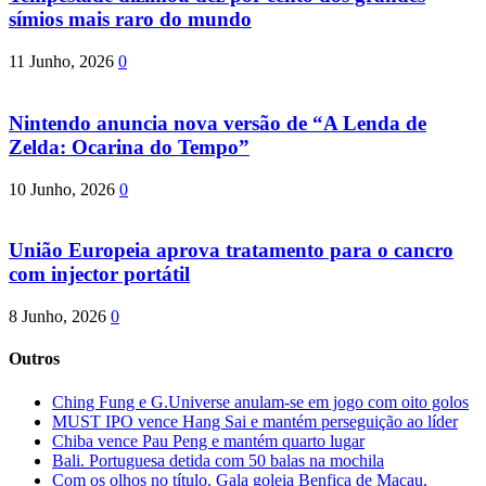
símios mais raro do mundo
11 Junho, 2026
0
Nintendo anuncia nova versão de “A Lenda de
Zelda: Ocarina do Tempo”
10 Junho, 2026
0
União Europeia aprova tratamento para o cancro
com injector portátil
8 Junho, 2026
0
Outros
Ching Fung e G.Universe anulam-se em jogo com oito golos
MUST IPO vence Hang Sai e mantém perseguição ao líder
Chiba vence Pau Peng e mantém quarto lugar
Bali. Portuguesa detida com 50 balas na mochila
Com os olhos no título. Gala goleia Benfica de Macau.