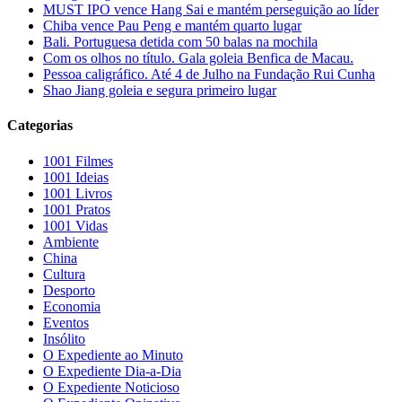
MUST IPO vence Hang Sai e mantém perseguição ao líder
Chiba vence Pau Peng e mantém quarto lugar
Bali. Portuguesa detida com 50 balas na mochila
Com os olhos no título. Gala goleia Benfica de Macau.
Pessoa caligráfico. Até 4 de Julho na Fundação Rui Cunha
Shao Jiang goleia e segura primeiro lugar
Categorias
1001 Filmes
1001 Ideias
1001 Livros
1001 Pratos
1001 Vidas
Ambiente
China
Cultura
Desporto
Economia
Eventos
Insólito
O Expediente ao Minuto
O Expediente Dia-a-Dia
O Expediente Noticioso