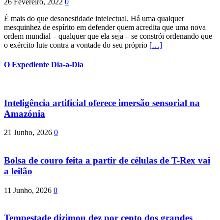
26 Fevereiro, 2022
0
É mais do que desonestidade intelectual. Há uma qualquer
mesquinhez de espírito em defender quem acredita que uma nova
ordem mundial – qualquer que ela seja – se constrói ordenando que
o exército lute contra a vontade do seu próprio
[…]
O Expediente Dia-a-Dia
Inteligência artificial oferece imersão sensorial na
Amazónia
21 Junho, 2026
0
Bolsa de couro feita a partir de células de T-Rex vai
a leilão
11 Junho, 2026
0
Tempestade dizimou dez por cento dos grandes