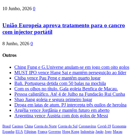
10 Junho, 2026
0
União Europeia aprova tratamento para o cancro
com injector portátil
8 Junho, 2026
0
Outros
Ching Fung e G.Universe anulam-se em jogo com oito golos
MUST IPO vence Hang Sai e mantém perseguição ao líder
Chiba vence Pau Peng e mantém quarto lugar
Bali. Portuguesa detida com 50 balas na mochila
Com os olhos no título. Gala goleia Benfica de Macau.
Pessoa caligráfico. Até 4 de Julho na Fundação Rui Cunha
Shao Jiang goleia e segura primeiro lugar
Droga em latas de atum. PJ intercepta três quilos de heroína
Argélia vence Jordânia e mantém futuro em aberto
Argentina vence Áustria com dois golos de Messi
Brasil
Casinos
China
Coreia do Norte
Coreia do Sul
Coronavírus
Covid-19
Economia
Espanha
EUA
Filipinas
França
Governo
Hong Kong
Indonésia
Japão
Jogo
Macau