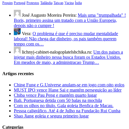
Pequim
Portugal
Protestos
Tailândia
Taiwan
Vacina
Índia
José Augusto Moreira Pereira:
Mais uma "trumpalhada" !
Boris, primeiro assina um tratado com a União Europeia,
depois não o cumpre !
Vera:
O problema é que é preciso mudar mentalidade
laboral! Não chega dar dinheiro, os pais também querem
tempo com os…
lichnyj-cabinet-nalogoplatelshchika.ru:
Um dos paises a
injetar mais dinheiro nessa busca foram os Estados Unidos.
Em meados de maio, a administracao Trump…
Artigos recentes
Ching Fung e G.Universe anulam-se em jogo com oito golos
MUST IPO vence Hang Sai e mantém perseguição ao líder
Chiba vence Pau Peng e mantém quarto lugar
Bali. Portuguesa detida com 50 balas na mochila
Com os olhos no título. Gala goleia Benfica de Macau.
Pessoa caligráfico. Até 4 de Julho na Fundação Rui Cunha
Shao Jiang goleia e segura primeiro lugar
Categorias